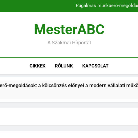
A kommunikációs k
Rugalmas munkaerő-megoldások
A kulcsszavas domainek szere
Településfejlesztési stratég
magyarors
A kommunikációs k
MesterABC
Rugalmas munkaerő-megoldások
A kulcsszavas domainek szere
Településfejlesztési stratég
A Szakmai Hírportál
magyarors
CIKKEK
RÓLUNK
KAPCSOLAT
 a kölcsönzés előnyei a modern vállalati működésben