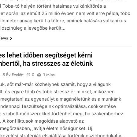
i Toba-tó helyén történt hatalmas vulkánkitörés a
net során, az elmúlt 25 millió évben nem volt erre példa, több
ilométer anyag került a földre, aminek hatására vulkanikus
 Valószínűleg a levegőbe került…
News
s lehet időben segítséget kérni
bertől, ha stresszes az életünk
5 Év Ezelőtt
0
1 Mins
uk, sőt már-már közhelynek számít, hogy a világunk
lt, és egyre több és több stressz ér minket, miközben
 megtartani az egyensúlyt a magánéletünk és a munkánk
indennapi feszültségeink optimalizálása, csökkentése
e szabott módszerekkel történhet meg, ha szakemberhez
. A konfliktusok megoldása alapvető az
egőrzésben, javítja életminőségünket. Új
skezelési stratégiák elsajátítása történik pszichoedukatív…