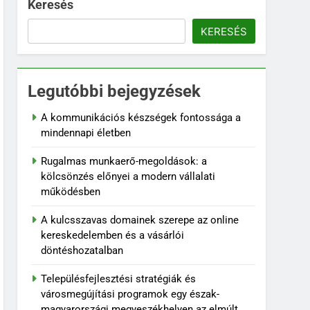
Keresés
KERESÉS
Legutóbbi bejegyzések
A kommunikációs készségek fontossága a
mindennapi életben
Rugalmas munkaerő-megoldások: a
kölcsönzés előnyei a modern vállalati
működésben
A kulcsszavas domainek szerepe az online
kereskedelemben és a vásárlói
döntéshozatalban
Településfejlesztési stratégiák és
városmegújítási programok egy észak-
magyarországi megyeszékhelyen az elmúlt