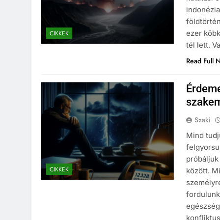
indonézia
földtörté
ezer köbk
CIKKEK
tél lett.
Read Full 
Érdeme
szakem
Szaki
Mind tudj
felgyorsu
próbáljuk
CIKKEK
között. M
személyr
fordulunk
egészségm
konfliktu