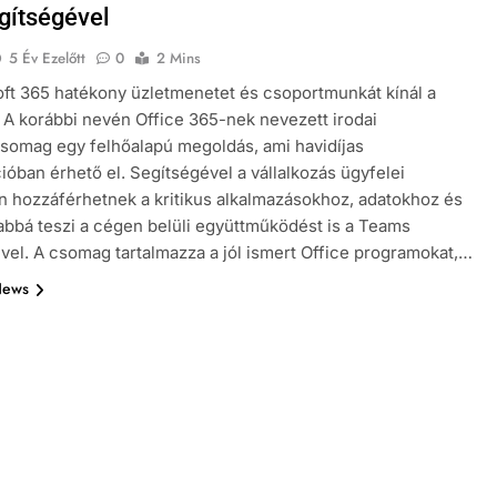
gítségével
5 Év Ezelőtt
0
2 Mins
ft 365 hatékony üzletmenetet és csoportmunkát kínál a
 A korábbi nevén Office 365-nek nevezett irodai
somag egy felhőalapú megoldás, ami havidíjas
ióban érhető el. Segítségével a vállalkozás ügyfelei
 hozzáférhetnek a kritikus alkalmazásokhoz, adatokhoz és
bbá teszi a cégen belüli együttműködést is a Teams
vel. A csomag tartalmazza a jól ismert Office programokat,…
News