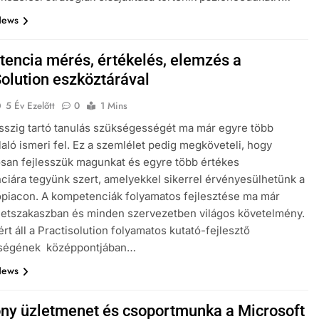
News
encia mérés, értékelés, elemzés a
Solution eszköztárával
5 Év Ezelőtt
0
1 Mins
sszig tartó tanulás szükségességét ma már egyre több
aló ismeri fel. Ez a szemlélet pedig megköveteli, hogy
san fejlesszük magunkat és egyre több értékes
iára tegyünk szert, amelyekkel sikerrel érvényesülhetünk a
piacon. A kompetenciák folyamatos fejlesztése ma már
letszakaszban és minden szervezetben világos követelmény.
rt áll a Practisolution folyamatos kutató-fejlesztő
ségének középpontjában…
News
ny üzletmenet és csoportmunka a Microsoft