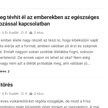
eg tévhit él az emberekben az egészséges
kozással kapcsolatban
5 Év Ezelőtt
0
2 Mins
 ember élete nagy részét az teszi ki, hogy kibéküljön saját
és elérje azt a formát, amiben valóban jól érzi és szépnek
át. Emiatt nagyon sokan szoktak diétákba fogni, sokszor
kertelenül. De ennek vajon mi lehet az oka? Nem elég
, vagy nem azt a diétát próbálják meg, ami valóban jó…
News
itörés
5 Év Ezelőtt
0
2 Mins
 éves vulkánkitörést régóta vizsgálják, de most a friss
eredmény talán közelebb vihet minket az igazsághoz. A mai