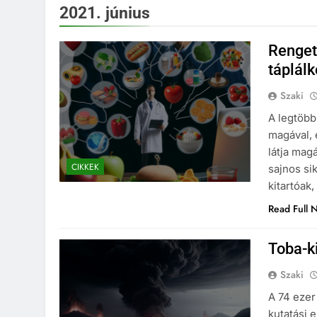
2021. június
Renget
táplál
Szaki
A legtöbb
magával, 
látja mag
CIKKEK
sajnos si
kitartóak
Read Full 
Toba-k
Szaki
A 74 ezer
kutatási 