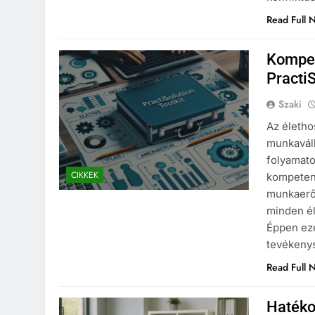
Read Full 
Kompet
Practi
Szaki
Az életho
munkaváll
folyamato
CIKKEK
kompetenc
munkaerő
minden é
Éppen ezé
tevékeny
Read Full 
Hatéko