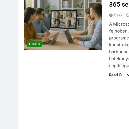
365 se
Szaki
A Microso
felhőben.
programc
CIKKEK
konstrukc
bárhonnan
hatékonya
segítségé
Read Full 