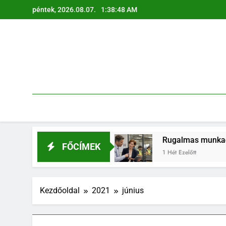
Ugrás
péntek, 2026.08.07.
1:38:49 AM
a
tartalomra
napi életben
Rugalmas munkaerő-megoldások:
FŐCÍMEK
1 Hét Ezelőtt
Kezdőoldal
2021
június