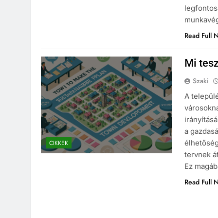
legfontos
munkavé
Read Full 
Mi tesz
Szaki
A települ
városokna
irányítás
a gazdasá
élhetőség
CIKKEK
tervnek á
Ez magába
Read Full 