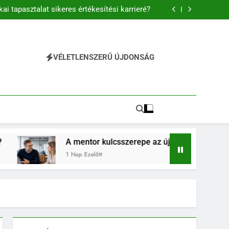
és előnyei és folyamata a modern vállalati
gyakorlatban
kai tapasztalat sikeres értékesítési karrieré?
új munkavállalók sikeres beilleszkedésében
észségek fontossága a mindennapi életben
és előnyei és folyamata a modern vállalati
gyakorlatban
kai tapasztalat sikeres értékesítési karrieré?
új munkavállalók sikeres beilleszkedésében
VÉLETLENSZERŰ ÚJDONSÁG
észségek fontossága a mindennapi életben
A mentor kulcsszerepe az új munkavállalók sikeres beil
1 Nap Ezelőtt