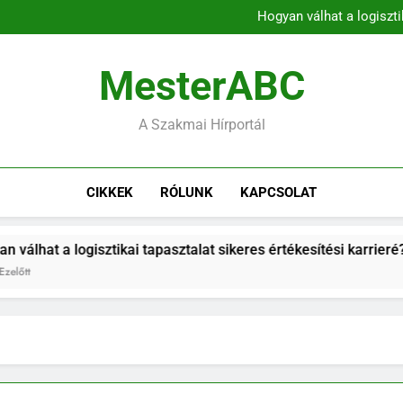
A munkaerő-kölcsönz
Hogyan válhat a logiszti
A mentor kulcsszerepe az 
A kommunikációs k
A munkaerő-kölcsönz
MesterABC
Hogyan válhat a logiszti
A mentor kulcsszerepe az 
A kommunikációs k
A Szakmai Hírportál
CIKKEK
RÓLUNK
KAPCSOLAT
isztikai tapasztalat sikeres értékesítési karrieré?