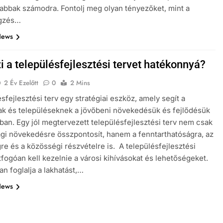
abbak számodra. Fontolj meg olyan tényezőket, mint a
gzés…
News
i a településfejlesztési tervet hatékonnyá?
2 Év Ezelőtt
0
2 Mins
ésfejlesztési terv egy stratégiai eszköz, amely segít a
k és településeknek a jövőbeni növekedésük és fejlődésük
ában. Egy jól megtervezett településfejlesztési terv nem csak
gi növekedésre összpontosít, hanem a fenntarthatóságra, az
re és a közösségi részvételre is. A településfejlesztési
tfogóan kell kezelnie a városi kihívásokat és lehetőségeket.
n foglalja a lakhatást,…
News