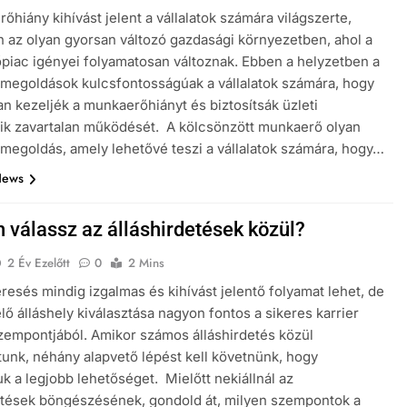
őhiány kihívást jelent a vállalatok számára világszerte,
 az olyan gyorsan változó gazdasági környezetben, ahol a
iac igényei folyamatosan változnak. Ebben a helyzetben a
megoldások kulcsfontosságúak a vállalatok számára, hogy
n kezeljék a munkaerőhiányt és biztosítsák üzleti
ik zavartalan működését. A kölcsönzött munkaerő olyan
megoldás, amely lehetővé teszi a vállalatok számára, hogy…
News
 válassz az álláshirdetések közül?
2 Év Ezelőtt
0
2 Mins
eresés mindig izgalmas és kihívást jelentő folyamat lehet, de
lő álláshely kiválasztása nagyon fontos a sikeres karrier
zempontjából. Amikor számos álláshirdetés közül
tunk, néhány alapvető lépést kell követnünk, hogy
uk a legjobb lehetőséget. Mielőtt nekiállnál az
etések böngészésének, gondold át, milyen szempontok a