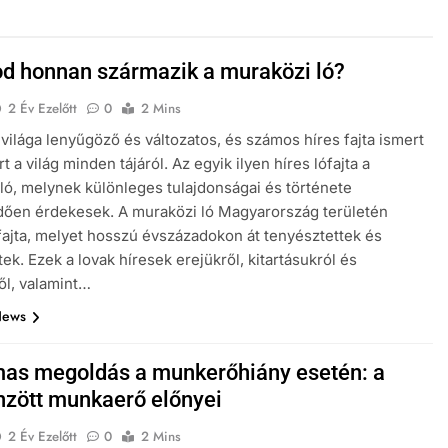
od honnan származik a muraközi ló?
2 Év Ezelőtt
0
2 Mins
k világa lenyűgöző és változatos, és számos híres fajta ismert
t a világ minden tájáról. Az egyik ilyen híres lófajta a
ló, melynek különleges tulajdonságai és története
ően érdekesek. A muraközi ló Magyarország területén
ajta, melyet hosszú évszázadokon át tenyésztettek és
tek. Ezek a lovak híresek erejükről, kitartásukról és
l, valamint…
News
as megoldás a munkerőhiány esetén: a
nzött munkaerő előnyei
2 Év Ezelőtt
0
2 Mins