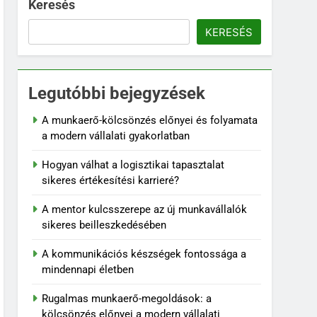
Keresés
KERESÉS
Legutóbbi bejegyzések
A munkaerő-kölcsönzés előnyei és folyamata
a modern vállalati gyakorlatban
Hogyan válhat a logisztikai tapasztalat
sikeres értékesítési karrieré?
A mentor kulcsszerepe az új munkavállalók
sikeres beilleszkedésében
A kommunikációs készségek fontossága a
mindennapi életben
Rugalmas munkaerő-megoldások: a
kölcsönzés előnyei a modern vállalati