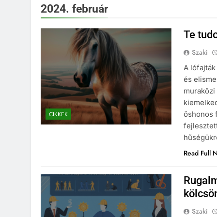
2024. február
Te tud
Szaki
A lófajtá
és elismer
muraközi 
kiemelked
őshonos f
CIKKEK
fejlesztet
hűségükrő
Read Full 
Rugalm
kölcsö
Szaki