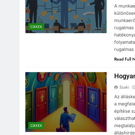
A munkaer
különösen
munkaerőp
CIKKEK
rugalmas 
hatékonya
folyamata
rugalmas 
Read Full 
Hogyan
Szaki
Az állásk
a megfele
építése s
választha
megtalálj
CIKKEK
álláshird