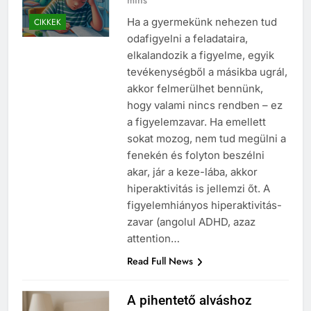
mins
Ha a gyermekünk nehezen tud
CIKKEK
odafigyelni a feladataira,
elkalandozik a figyelme, egyik
tevékenységből a másikba ugrál,
akkor felmerülhet bennünk,
hogy valami nincs rendben – ez
a figyelemzavar. Ha emellett
sokat mozog, nem tud megülni a
fenekén és folyton beszélni
akar, jár a keze-lába, akkor
hiperaktivitás is jellemzi őt. A
figyelemhiányos hiperaktivitás-
zavar (angolul ADHD, azaz
attention…
Read Full News
A pihentető alváshoz