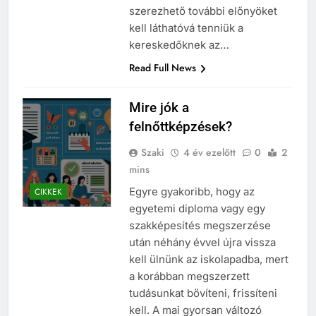
szerezhető további előnyöket
kell láthatóvá tenniük a
kereskedőknek az…
Read Full News
Mire jók a
felnőttképzések?
Szaki
4 év ezelőtt
0
2
mins
Egyre gyakoribb, hogy az
CIKKEK
egyetemi diploma vagy egy
szakképesítés megszerzése
után néhány évvel újra vissza
kell ülnünk az iskolapadba, mert
a korábban megszerzett
tudásunkat bővíteni, frissíteni
kell. A mai gyorsan változó