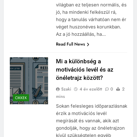
világban ez teljesen normális, és
jó, ha mindenki felkészül rá,
hogy a tanulás várhatóan nem ér
véget huszonéves korunkban.
Az a jó hozzáállás, ha…
Read Full News
Mi a különbség a
motivációs levél és az
önéletrajz között?
Szaki
4 év ezelőtt
0
2
mins
CIKKEK
Sokan felesleges időparazlásnak
érzik a motivációs levél
megírását és vannak, akik azt
gondolják, hogy az önéletrajzon
kívül szükségtelen egyéb