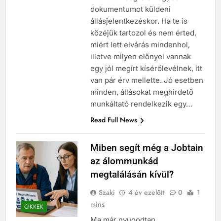
dokumentumot küldeni
állásjelentkezéskor. Ha te is
közéjük tartozol és nem érted,
miért lett elvárás mindenhol,
illetve milyen előnyei vannak
egy jól megírt kísérőlevélnek, itt
van pár érv mellette. Jó esetben
minden, állásokat meghirdető
munkáltató rendelkezik egy…
Read Full News
Miben segít még a Jobtain
az álommunkád
megtalálásán kívül?
Szaki
4 év ezelőtt
0
1
mins
CIKKEK
Ma már nyugodtan