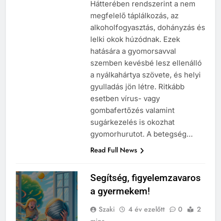
Hátterében rendszerint a nem
megfelelő táplálkozás, az
alkoholfogyasztás, dohányzás és
lelki okok húzódnak. Ezek
hatására a gyomorsavval
szemben kevésbé lesz ellenálló
a nyálkahártya szövete, és helyi
gyulladás jön létre. Ritkább
esetben vírus- vagy
gombafertőzés valamint
sugárkezelés is okozhat
gyomorhurutot. A betegség…
Read Full News
Segítség, figyelemzavaros
a gyermekem!
Szaki
4 év ezelőtt
0
2