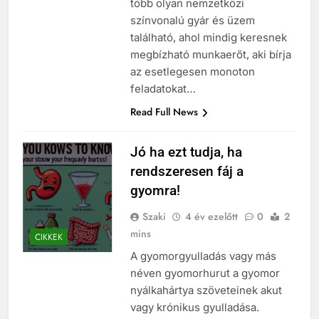
több olyan nemzetközi
színvonalú gyár és üzem
található, ahol mindig keresnek
megbízható munkaerőt, aki bírja
az esetlegesen monoton
feladatokat…
Read Full News
Jó ha ezt tudja, ha
rendszeresen fáj a
gyomra!
Szaki
4 év ezelőtt
0
2
mins
CIKKEK
A gyomorgyulladás vagy más
néven gyomorhurut a gyomor
nyálkahártya szöveteinek akut
vagy krónikus gyulladása.