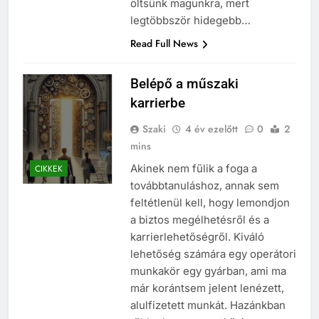
öltsünk magunkra, mert
legtöbbször hidegebb…
Read Full News
Belépő a műszaki
karrierbe
Szaki
4 év ezelőtt
0
2
mins
Akinek nem fűlik a foga a
CIKKEK
továbbtanuláshoz, annak sem
feltétlenül kell, hogy lemondjon
a biztos megélhetésről és a
karrierlehetőségről. Kiváló
lehetőség számára egy operátori
munkakör egy gyárban, ami ma
már korántsem jelent lenézett,
alulfizetett munkát. Hazánkban