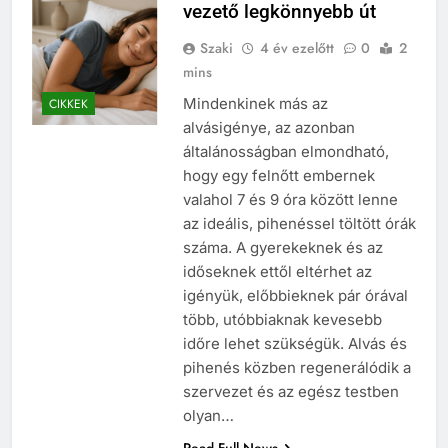
vezető legkönnyebb út
Szaki
4 év ezelőtt
0
2
mins
Mindenkinek más az
CIKKEK
alvásigénye, az azonban
általánosságban elmondható,
hogy egy felnőtt embernek
valahol 7 és 9 óra között lenne
az ideális, pihenéssel töltött órák
száma. A gyerekeknek és az
időseknek ettől eltérhet az
igényük, előbbieknek pár órával
több, utóbbiaknak kevesebb
időre lehet szükségük. Alvás és
pihenés közben regenerálódik a
szervezet és az egész testben
olyan…