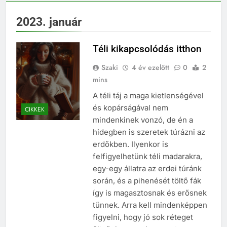
2023. január
Téli kikapcsolódás itthon
Szaki
4 év ezelőtt
0
2
mins
A téli táj a maga kietlenségével
és kopárságával nem
CIKKEK
mindenkinek vonzó, de én a
hidegben is szeretek túrázni az
erdőkben. Ilyenkor is
felfigyelhetünk téli madarakra,
egy-egy állatra az erdei túránk
során, és a pihenését töltő fák
így is magasztosnak és erősnek
tűnnek. Arra kell mindenképpen
figyelni, hogy jó sok réteget