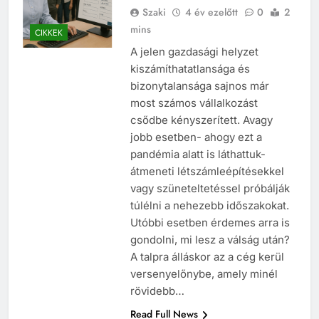
Szaki
4 év ezelőtt
0
2
mins
CIKKEK
A jelen gazdasági helyzet
kiszámíthatatlansága és
bizonytalansága sajnos már
most számos vállalkozást
csődbe kényszerített. Avagy
jobb esetben- ahogy ezt a
pandémia alatt is láthattuk-
átmeneti létszámleépítésekkel
vagy szüneteltetéssel próbálják
túlélni a nehezebb időszakokat.
Utóbbi esetben érdemes arra is
gondolni, mi lesz a válság után?
A talpra álláskor az a cég kerül
versenyelőnybe, amely minél
rövidebb…
Read Full News