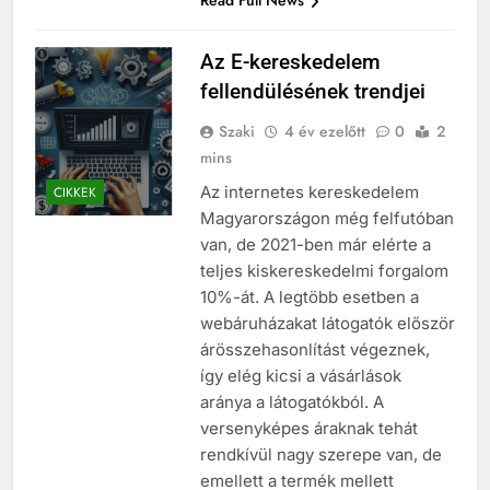
Read Full News
Az E-kereskedelem
fellendülésének trendjei
Szaki
4 év ezelőtt
0
2
mins
Az internetes kereskedelem
CIKKEK
Magyarországon még felfutóban
van, de 2021-ben már elérte a
teljes kiskereskedelmi forgalom
10%-át. A legtöbb esetben a
webáruházakat látogatók először
árösszehasonlítást végeznek,
így elég kicsi a vásárlások
aránya a látogatókból. A
versenyképes áraknak tehát
rendkívül nagy szerepe van, de
emellett a termék mellett