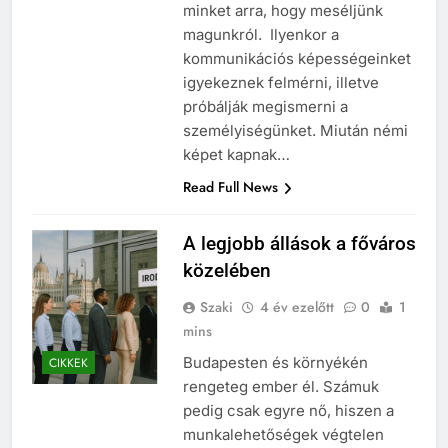
minket arra, hogy meséljünk
magunkról. Ilyenkor a
kommunikációs képességeinket
igyekeznek felmérni, illetve
próbálják megismerni a
személyiségünket. Miután némi
képet kapnak…
Read Full News
A legjobb állások a főváros
közelében
Szaki
4 év ezelőtt
0
1
mins
Budapesten és környékén
CIKKEK
rengeteg ember él. Számuk
pedig csak egyre nő, hiszen a
munkalehetőségek végtelen