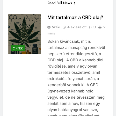
Read Full News
Mit tartalmaz a CBD olaj?
Szaki
4 év ezelőtt
0
2
mins
Sokan kíváncsiak, mit is
tartalmaz a manapság rendkívül
CIKKEK
népszerű étrendkiegészítő, a
CBD olaj. A CBD a kannabidiol
rövidítése, amely egy olyan
természetes összetevő, amit
extrakciós folyamat során, a
kenderből vonnak ki. A CBD
úgynevezett kannabinoid
vegyület, de ne tévesszen meg
senkit sem a név, hiszen egy
olyan hatóanyagról van szó,
amely nem okoz függőséget