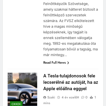
Felnőttképzők Szövetsége,
amely szakmai hátteret biztosít a
felnőttképző szervezetek
számára. Az FVSZ elkötelezett
híve a magas minőségű
képzéseknek, így tagjait is
ennek szellemében válogatja
meg. 1992-es megalakulása óta
folyamatosan bővül a tagság, ma
már mintegy…
Read Full News
A Tesla-tulajdonosok fele
lecserélné az autóját, ha az
Apple előállna eggyel
Szaki
4 év ezelőtt
0
1
mins
CIKKEK