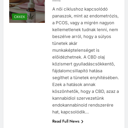
mins
A női ciklushoz kapcsolódó
panaszok, mint az endometrózis,
CIKKEK
a PCOS, vagy a migrén nagyon
kellemetlenek tudnak lenni, nem
beszélve arról, hogy a súlyos
tünetek akár
munkaképtelenséget is
előidézhetnek. A CBD olaj
közismert gyulladáscsökkentő,
fájdalomcsillapító hatása
segíthet a tünetek enyhítésében.
Ezek a hatások annak
köszönhetők, hogy a CBD, azaz a
kannabidiol szervezetünk
endokannabinoid rendszerére
hat, kapcsolódik…
Read Full News