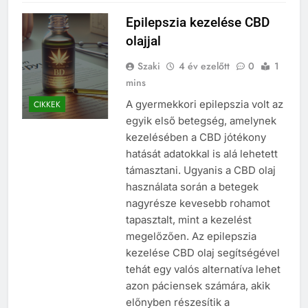
Epilepszia kezelése CBD
olajjal
Szaki
4 év ezelőtt
0
1
mins
A gyermekkori epilepszia volt az
CIKKEK
egyik első betegség, amelynek
kezelésében a CBD jótékony
hatását adatokkal is alá lehetett
támasztani. Ugyanis a CBD olaj
használata során a betegek
nagyrésze kevesebb rohamot
tapasztalt, mint a kezelést
megelőzően. Az epilepszia
kezelése CBD olaj segítségével
tehát egy valós alternatíva lehet
azon páciensek számára, akik
előnyben részesítik a