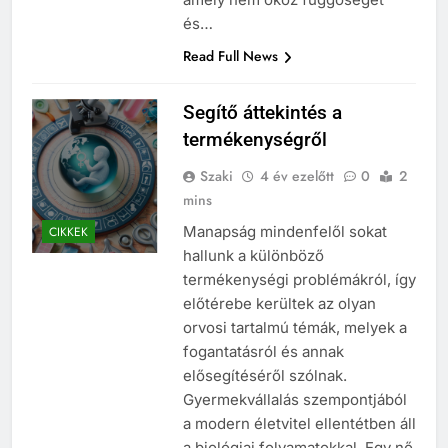
és…
Read Full News
Segítő áttekintés a
termékenységről
Szaki
4 év ezelőtt
0
2
mins
Manapság mindenfelől sokat
CIKKEK
hallunk a különböző
termékenységi problémákról, így
előtérebe kerültek az olyan
orvosi tartalmú témák, melyek a
fogantatásról és annak
elősegítéséről szólnak.
Gyermekvállalás szempontjából
a modern életvitel ellentétben áll
a biológiai folyamatokkal. Egy nő