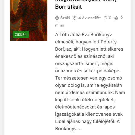
Bori titkait
Szaki
4 év ezelőtt
0
2
mins
A Tóth Júlia Éva Borikönyv
CIKKEK
elmeséli, hogyan lett Péterfy
Bori, az, aki. Hogyan lett sikeres
énekesnő és színésznő, aki
országszerte ismert, mégis
önazonos és sokak példaképe.
Természetesen van egy csomó
olyan dolog is, amire egyáltalán
nem érdemes számítanunk. Nem
kap itt senki ételrecepteket,
életmódtanácsokat és lapos
igazságokat a kilencvenes évek
Libellájának nagy túlélőjétől. A
Borikönyv…