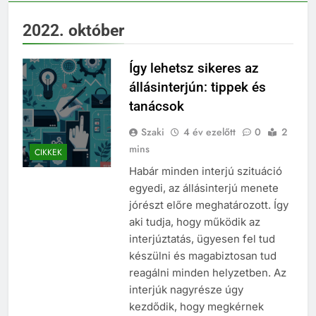
2022. október
Így lehetsz sikeres az
állásinterjún: tippek és
tanácsok
Szaki
4 év ezelőtt
0
2
mins
CIKKEK
Habár minden interjú szituáció
egyedi, az állásinterjú menete
jórészt előre meghatározott. Így
aki tudja, hogy működik az
interjúztatás, ügyesen fel tud
készülni és magabiztosan tud
reagálni minden helyzetben. Az
interjúk nagyrésze úgy
kezdődik, hogy megkérnek