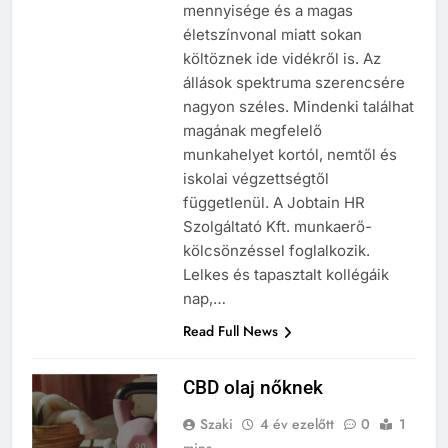
mennyisége és a magas
életszínvonal miatt sokan
költöznek ide vidékről is. Az
állások spektruma szerencsére
nagyon széles. Mindenki találhat
magának megfelelő
munkahelyet kortól, nemtől és
iskolai végzettségtől
függetlenül. A Jobtain HR
Szolgáltató Kft. munkaerő-
kölcsönzéssel foglalkozik.
Lelkes és tapasztalt kollégáik
nap,…
Read Full News
CBD olaj nőknek
Szaki
4 év ezelőtt
0
1