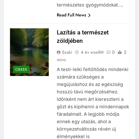
természetes gyógymódokat….
Read Full News
Lazítás a természet
zöldjében
Szaki
4 év ezelőtt
0
2
mins
A testi-lelki feltöltődés mindenki
CIKKEK
számára szükséges a
megújuláshoz és az egészség
hosszú távú megőrzéséhez.
Időnként nem árt kiereszteni a
gőzt és kipihenni a mindennapok
fáradalmait. A legjobb módja
ennek egy utazás, ahol a
környezetváltozás révén új
élményekkel is