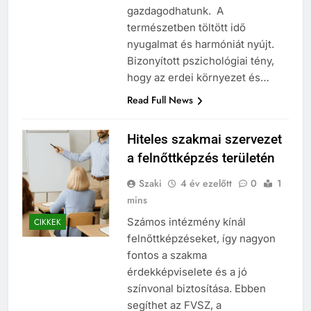
gazdagodhatunk. A
természetben töltött idő
nyugalmat és harmóniát nyújt.
Bizonyított pszichológiai tény,
hogy az erdei környezet és…
Read Full News
Hiteles szakmai szervezet
a felnőttképzés területén
Szaki
4 év ezelőtt
0
1
mins
Számos intézmény kínál
CIKKEK
felnőttképzéseket, így nagyon
fontos a szakma
érdekképviselete és a jó
színvonal biztosítása. Ebben
segíthet az FVSZ, a