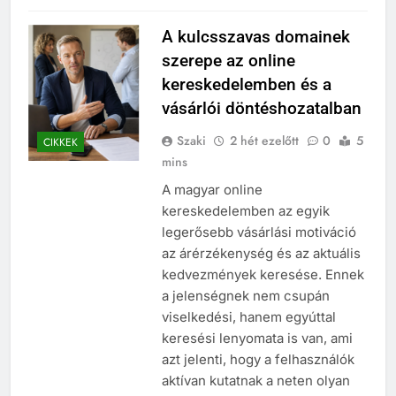
A kulcsszavas domainek
szerepe az online
kereskedelemben és a
vásárlói döntéshozatalban
Szaki
2 hét ezelőtt
0
5
CIKKEK
mins
A magyar online
kereskedelemben az egyik
legerősebb vásárlási motiváció
az árérzékenység és az aktuális
kedvezmények keresése. Ennek
a jelenségnek nem csupán
viselkedési, hanem egyúttal
keresési lenyomata is van, ami
azt jelenti, hogy a felhasználók
aktívan kutatnak a neten olyan