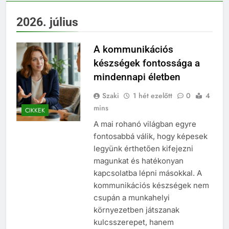
2026. július
A kommunikációs
készségek fontossága a
mindennapi életben
Szaki
1 hét ezelőtt
0
4
mins
CIKKEK
A mai rohanó világban egyre
fontosabbá válik, hogy képesek
legyünk érthetően kifejezni
magunkat és hatékonyan
kapcsolatba lépni másokkal. A
kommunikációs készségek nem
csupán a munkahelyi
környezetben játszanak
kulcsszerepet, hanem