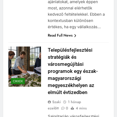
ajánlatokat, amelyek éppen
most, azonnal elérhetők
kedvező feltételekkel. Ebben a
kontextusban különösen
értékes, ha egy vállalkozás…
Read Full News
Településfejlesztési
stratégiák és
városmegújítási
programok egy észak-
magyarországi
CIKKEK
megyeszékhelyen az
elmúlt évtizedben
Szaki
1 hónap
ezelőtt
0
4 mins
Salgótarján városfejlesztési