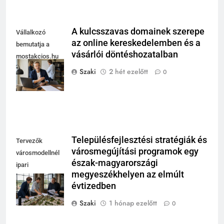
A kulcsszavas domainek szerepe
Vállalkozó
az online kereskedelemben és a
bemutatja a
vásárlói döntéshozatalban
mostakcios.hu
domain név
Szaki
2 hét ezelőtt
0
megszerzését.
Településfejlesztési stratégiák és
Tervezők
városmegújítási programok egy
városmodellnél
észak-magyarországi
ipari
megyeszékhelyen az elmúlt
csarnokban,
évtizedben
integrált területi
program
Szaki
1 hónap ezelőtt
0