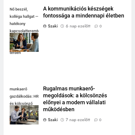
A kommunikációs készségek
Nő beszél,
fontossága a mindennapi életben
kolléga hallgat —
hatékony
Szaki
6 nap ezelőtt
0
kapcsolatteremtés
fényes
coworking
térben
Rugalmas munkaerő-
munkaerő
megoldások: a kölcsönzés
gazdálkodás: HR
előnyei a modern vállalati
és kölcsönző
működésben
egyeztet modern
műhely mellett
Szaki
7 nap ezelőtt
0