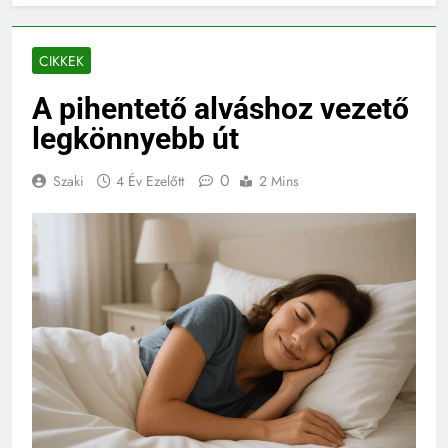
CIKKEK
A pihentető alváshoz vezető
legkönnyebb út
0
Szaki
4 Év Ezelőtt
2 Mins