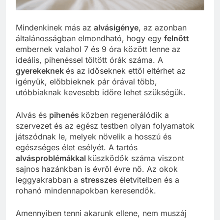
Mindenkinek más az
alvásigénye
, az azonban
általánosságban elmondható, hogy egy
felnőtt
embernek valahol 7 és 9 óra között lenne az
ideális, pihenéssel töltött órák száma. A
gyerekeknek
és az időseknek ettől eltérhet az
igényük, előbbieknek pár órával több,
utóbbiaknak kevesebb időre lehet szükségük.
Alvás és
pihenés
közben regenerálódik a
szervezet és az egész testben olyan folyamatok
játszódnak le, melyek növelik a hosszú és
egészséges élet esélyét. A tartós
alvásproblémákkal
küszködők száma viszont
sajnos hazánkban is évről évre nő. Az okok
leggyakrabban a
stresszes
életvitelben és a
rohanó mindennapokban keresendők.
Amennyiben tenni akarunk ellene, nem muszáj