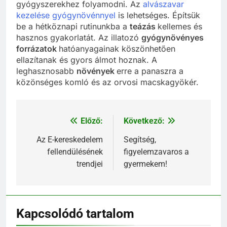
gyógyszerekhez folyamodni. Az
alvászavar
kezelése gyógynövénnyel
is lehetséges. Építsük
be a hétköznapi rutinunkba a
teázás
kellemes és
hasznos gyakorlatát. Az illatozó
gyógynövényes
forrázatok
hatóanyagainak köszönhetően
ellazítanak és gyors álmot hoznak. A
leghasznosabb
növények
erre a panaszra a
közönséges komló és az orvosi macskagyökér.
Előző:
Következő:
Bejegyzés
navigáció
Az E-kereskedelem
Segítség,
fellendülésének
figyelemzavaros a
trendjei
gyermekem!
Kapcsolódó tartalom