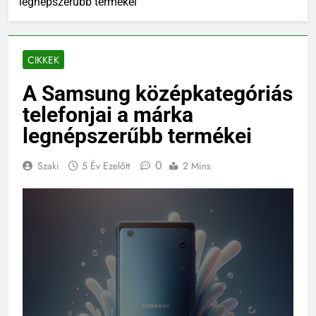
legnépszerűbb termékei
CIKKEK
A Samsung középkategóriás
telefonjai a márka
legnépszerűbb termékei
0
Szaki
5 Év Ezelőtt
2 Mins