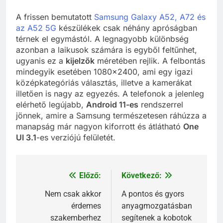
A frissen bemutatott
Samsung Galaxy A52, A72 és
az A52 5G
készülékek csak néhány apróságban
térnek el egymástól. A legnagyobb különbség
azonban a laikusok számára is egyből feltűnhet,
ugyanis ez a
kijelzők
méretében rejlik. A felbontás
mindegyik esetében 1080×2400, ami egy igazi
középkategóriás választás, illetve a kamerákat
illetően is nagy az egyezés. A telefonok a jelenleg
elérhető legújabb,
Android 11-es
rendszerrel
jönnek, amire a Samsung természetesen ráhúzza a
manapság már nagyon kiforrott és átlátható
One
UI 3.1
-es verziójú felületét.
Előző:
Következő:
Bejegyzés
navigáció
Nem csak akkor
A pontos és gyors
érdemes
anyagmozgatásban
szakemberhez
segítenek a kobotok