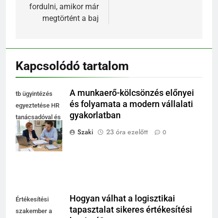
fordulni, amikor már
megtörtént a baj
Kapcsolódó tartalom
A munkaerő-kölcsönzés előnyei
tb ügyintézés
és folyamata a modern vállalati
egyeztetése HR
gyakorlatban
tanácsadóval és
cégvezetővel az
Szaki
23 óra ezelőtt
0
irodában
Hogyan válhat a logisztikai
Értékesítési
tapasztalat sikeres értékesítési
szakember a