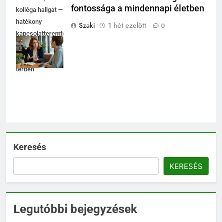
fontossága a mindennapi életben
kolléga hallgat —
hatékony
Szaki
1 hét ezelőtt
0
kapcsolatteremtés
fényes
coworking
térben
Keresés
KERESÉS
Legutóbbi bejegyzések