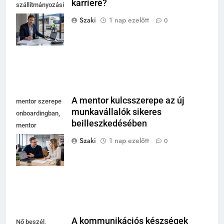
karrieré?
szállítmányozási
és fuvarozási
Szaki
1 nap ezelőtt
0
szakma modern
irodájában
A mentor kulcsszerepe az új
mentor szerepe
munkavállalók sikeres
onboardingban,
beilleszkedésében
mentor
magyaráz
Szaki
1 nap ezelőtt
0
laptopnál, új
kolléga jegyzetel
A kommunikációs készségek
Nő beszél,