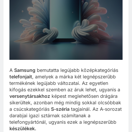
A
Samsung
bemutatta legújabb középkategóriás
telefonjait
, amelyek a márka két legnépszerűbb
termékének legújabb változatai. Az egyetlen
kifogás ezekkel szemben az áruk lehet, ugyanis a
versenytársakhoz
képest meglehetősen drágára
sikerültek, azonban még mindig sokkal olcsóbbak
a csúcskategóriás
S-széria
tagjainál. Az A-sorozat
darabjai igazi sztárnak számítanak a
telefongyártónál, ugyanis ezek a legnépszerűbb
készülékek.