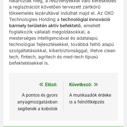
határozták meg, a részvényekkel való kereskedés
a regisztrációt követően tervezett zártkörű
tőkeemelés lezárultával indulhat majd el. Az OXO
Technologies Holding a
technológiai innováció
bármely területén aktív befektető
, emellett
foglalkozik vállalati megoldásokkal, a
mesterséges intelligenciával és adatalapú
technológiai fejlesztésekkel, továbbá felhő alapú
szolgáltatásokkal, kiberbiztonsággal, illetve clean
tech, fintech, agritech és med-tech típusú
befektetésekkel is.
Előző:
Következő:
Bejegyzés
navigáció
A pontos és gyors
A munkaadók érdeke
anyagmozgatásban
is a felnőttképzés
segítenek a kobotok