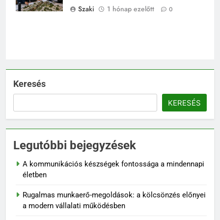
program
Szaki
1 hónap ezelőtt
0
Keresés
KERESÉS
Legutóbbi bejegyzések
A kommunikációs készségek fontossága a mindennapi
életben
Rugalmas munkaerő-megoldások: a kölcsönzés előnyei
a modern vállalati működésben