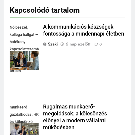
Kapcsolódó tartalom
A kommunikációs készségek
Nő beszél,
fontossága a mindennapi életben
kolléga hallgat —
hatékony
Szaki
6 nap ezelőtt
0
kapcsolatteremtés
fényes
coworking
térben
Rugalmas munkaerő-
munkaerő
megoldások: a kölcsönzés
gazdálkodás: HR
előnyei a modern vállalati
és kölcsönző
működésben
egyeztet modern