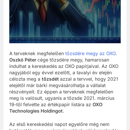
A terveknek megfelelően
tőzsdére megy az OXO
.
Oszkó Péter
cége tőzsdére megy, hamarosan
indulhat a kereskedés az OXO papírjaival. Az OXO
nagyjából egy évvel ezelőtt, a tavalyi év elején
célozta meg a
tőzsdét
azzal a tervvel, hogy 2021
elejétől már bárki megvásárolhatja a vállalat
részvényeit. Ez éppen a terveknek megfelelően
meg is valósult, ugyanis a tőzsde 2021. március
19-től felvette az értékpapír listára az
OXO
Technologies Holdingot
.
Az első kereskedési napot egyelőre még nem