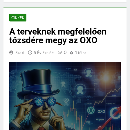
CIKKEK
A terveknek megfelelően
tőzsdére megy az OXO
0
Szaki
5 Év Ezelőtt
1 Mins