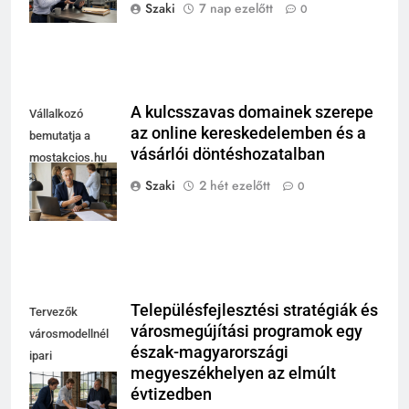
műhely mellett
Szaki
7 nap ezelőtt
0
A kulcsszavas domainek szerepe
Vállalkozó
az online kereskedelemben és a
bemutatja a
vásárlói döntéshozatalban
mostakcios.hu
domain név
Szaki
2 hét ezelőtt
0
megszerzését.
Településfejlesztési stratégiák és
Tervezők
városmegújítási programok egy
városmodellnél
észak-magyarországi
ipari
megyeszékhelyen az elmúlt
csarnokban,
évtizedben
integrált területi