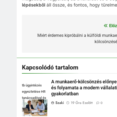
lépésekből
áll össze, és fontos, hogy türel
Előz
Bejegyzés
navigáció
Miért érdemes kipróbálni a külföldi munkae
kölcsönzésé
Kapcsolódó tartalom
A munkaerő-kölcsönzés előnye
tb ügyintézés
és folyamata a modern vállalat
egyeztetése HR
gyakorlatban
tanácsadóval és
Szaki
19 Óra Ezelőtt
0
cégvezetővel az
irodában