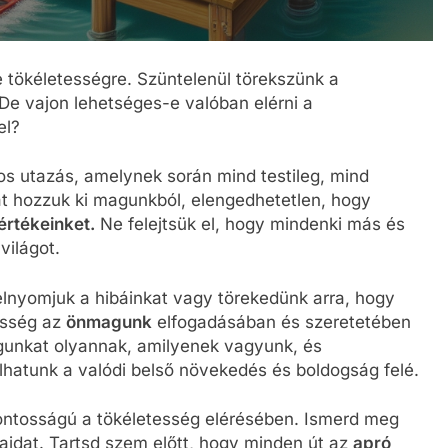
 tökéletességre. Szüntelenül törekszünk a
 De vajon lehetséges-e valóban elérni a
el?
s utazás, amelynek során mind testileg, mind
at hozzuk ki magunkból, elengedhetetlen, hogy
értékeinket.
Ne felejtsük el, hogy mindenki más és
világot.
elnyomjuk a hibáinkat vagy törekedünk arra, hogy
esség az
önmagunk
elfogadásában és szeretetében
agunkat olyannak, amilyenek vagyunk, és
hatunk a valódi belső növekedés és boldogság felé.
fontosságú a tökéletesség elérésében. Ismerd meg
jaidat. Tartsd szem előtt, hogy minden út az
apró