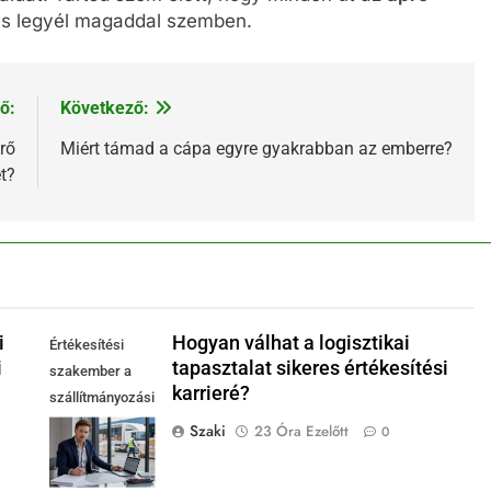
mes legyél magaddal szemben.
ő:
Következő:
rő
Miért támad a cápa egyre gyakrabban az emberre?
t?
i
Hogyan válhat a logisztikai
Értékesítési
i
tapasztalat sikeres értékesítési
szakember a
karrieré?
szállítmányozási
és fuvarozási
Szaki
23 Óra Ezelőtt
0
szakma modern
irodájában