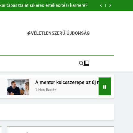
és előnyei és folyamata a modern vállalati
gyakorlatban
kai tapasztalat sikeres értékesítési karrieré?
új munkavállalók sikeres beilleszkedésében
észségek fontossága a mindennapi életben
és előnyei és folyamata a modern vállalati
gyakorlatban
kai tapasztalat sikeres értékesítési karrieré?
új munkavállalók sikeres beilleszkedésében
VÉLETLENSZERŰ ÚJDONSÁG
észségek fontossága a mindennapi életben
entor kulcsszerepe az új munkavállalók sikeres beilleszkedé
p Ezelőtt