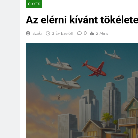
CIKKEK
Az elérni kívánt tökélete
0
Szaki
3 Év Ezelőtt
2 Mins