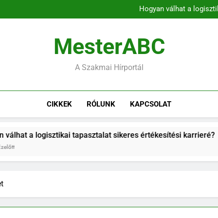
A munkaerő-kölcsönz
Hogyan válhat a logiszti
A mentor kulcsszerepe az 
A kommunikációs k
A munkaerő-kölcsönz
MesterABC
Hogyan válhat a logiszti
A mentor kulcsszerepe az 
A kommunikációs k
A Szakmai Hírportál
CIKKEK
RÓLUNK
KAPCSOLAT
 tapasztalat sikeres értékesítési karrieré?
A m
1 Na
et