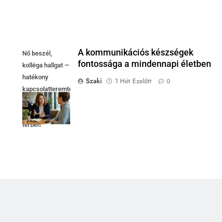
A kommunikációs készségek
Nő beszél,
fontossága a mindennapi életben
kolléga hallgat —
hatékony
Szaki
1 Hét Ezelőtt
0
kapcsolatteremtés
fényes
coworking
térben