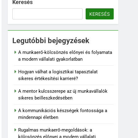
Keresés
KERESÉS
Legutóbbi bejegyzések
A munkaerő-kölcsönzés előnyei és folyamata
a modern vállalati gyakorlatban
Hogyan válhat a logisztikai tapasztalat
sikeres értékesítési karrieré?
A mentor kulcsszerepe az új munkavállalók
sikeres beilleszkedésében
A kommunikációs készségek fontossága a
mindennapi életben
Rugalmas munkaerő-megoldások: a
kölcsönzés előnyei a modern vállalati