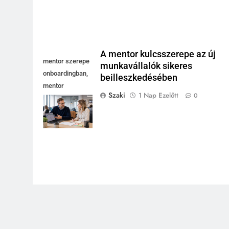
A mentor kulcsszerepe az új
mentor szerepe
munkavállalók sikeres
onboardingban,
beilleszkedésében
mentor
Szaki
1 Nap Ezelőtt
0
magyaráz
laptopnál, új
kolléga jegyzetel