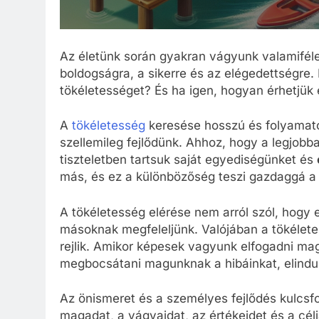
Az életünk során gyakran vágyunk valamiféle
boldogságra, a sikerre és az elégedettségre.
tökéletességet? És ha igen, hogyan érhetjük 
A
tökéletesség
keresése hosszú és folyamato
szellemileg fejlődünk. Ahhoz, hogy a legjobb
tiszteletben tartsuk saját egyediségünket és
más, és ez a különbözőség teszi gazdaggá a 
A tökéletesség elérése nem arról szól, hogy 
másoknak megfeleljünk. Valójában a tökélet
rejlik. Amikor képesek vagyunk elfogadni m
megbocsátani magunknak a hibáinkat, elindul
Az önismeret és a személyes fejlődés kulcs
magadat, a vágyaidat, az értékeidet és a cél