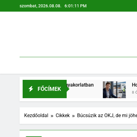
Ugrás
szombat, 2026.08.08.
6:01:13 PM
a
tartalomra
 vállalati gyakorlatban
Hogyan válhat a logisz
FŐCÍMEK
8 Óra Ezelőtt
Kezdőoldal
Cikkek
Búcsúzik az OKJ, de mi jöh