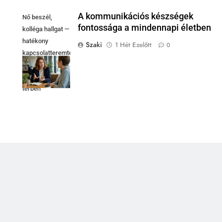
A kommunikációs készségek
Nő beszél,
fontossága a mindennapi életben
kolléga hallgat —
hatékony
Szaki
1 Hét Ezelőtt
0
kapcsolatteremtés
fényes
coworking
térben