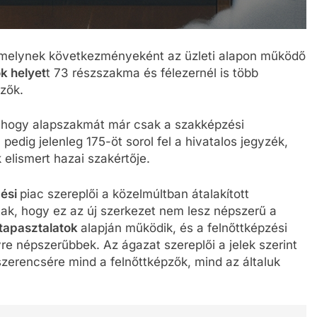
amelynek következményeként az üzleti alapon működő
k helyet
t 73 részszakma és félezernél is több
ezők.
 hogy alapszakmát már csak a szakképzési
edig jelenleg 175-öt sorol fel a hivatalos jegyzék,
 elismert hazai szakértője.
zési
piac szereplői a közelmúltban átalakított
ottak, hogy ez az új szerkezet nem lesz népszerű a
tapasztalatok
alapján működik, és a felnőttképzési
e népszerűbbek. Az ágazat szereplői a jelek szerint
szerencsére mind a felnőttképzők, mind az általuk