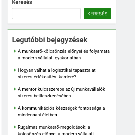
Keresés
KERESÉS
Legutóbbi bejegyzések
A munkaerő-kölcsönzés előnyei és folyamata
a modern vállalati gyakorlatban
Hogyan válhat a logisztikai tapasztalat
sikeres értékesítési karrieré?
A mentor kulcsszerepe az új munkavállalók
sikeres beilleszkedésében
A kommunikációs készségek fontossága a
mindennapi életben
Rugalmas munkaerő-megoldások: a
kölcsönzés előnyei a modern vállalati