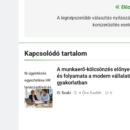
Előz
Bejegyzés
navigáció
A legnépszerűbb választás nyílászá
korszerűsítés eset
Kapcsolódó tartalom
A munkaerő-kölcsönzés előnye
tb ügyintézés
és folyamata a modern vállalat
egyeztetése HR
gyakorlatban
tanácsadóval és
Szaki
4 Óra Ezelőtt
0
cégvezetővel az
irodában