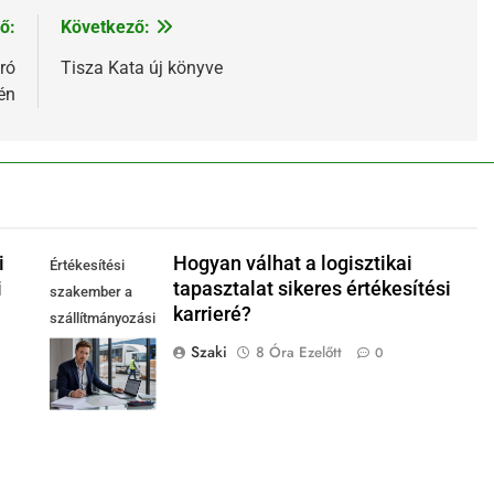
ő:
Következő:
ró
Tisza Kata új könyve
én
i
Hogyan válhat a logisztikai
Értékesítési
i
tapasztalat sikeres értékesítési
szakember a
karrieré?
szállítmányozási
és fuvarozási
Szaki
8 Óra Ezelőtt
0
szakma modern
irodájában