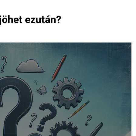
jöhet ezután?