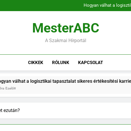
A munkaerő-kölcsönz
Hogyan válhat a logiszti
A mentor kulcsszerepe az 
A kommunikációs k
A munkaerő-kölcsönz
MesterABC
Hogyan válhat a logiszti
A mentor kulcsszerepe az 
A kommunikációs k
A Szakmai Hírportál
CIKKEK
RÓLUNK
KAPCSOLAT
tikai tapasztalat sikeres értékesítési karrieré?
et ezután?