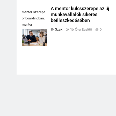
A mentor kulcsszerepe az új
mentor szerepe
munkavállalók sikeres
onboardingban,
beilleszkedésében
mentor
Szaki
16 Óra Ezelőtt
0
magyaráz
laptopnál, új
kolléga jegyzetel