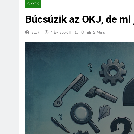
CIKKEK
Búcsúzik az OKJ, de mi 
0
Szaki
4 Év Ezelőtt
2 Mins