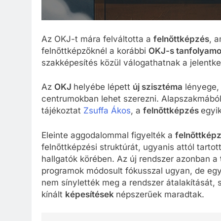
Az OKJ-t mára felváltotta a
felnőttképzés
, 
felnőttképzőknél a korábbi
OKJ-s tanfolyamo
szakképesítés közül válogathatnak a jelentk
Az
OKJ
helyébe lépett
új szisztéma
lényege,
centrumokban lehet szerezni. Alapszakmából p
tájékoztat
Zsuffa Ákos
, a
felnőttképzés
egyik
Eleinte aggodalommal figyelték a
felnőttkép
felnőttképzési struktúrát, ugyanis attól tart
hallgatók körében. Az új rendszer azonban a
programok módosult fókusszal ugyan, de egyr
nem sínylették meg a rendszer átalakítását, 
kínált
képesítések
népszerűek maradtak.