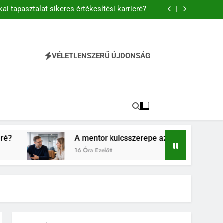
és előnyei és folyamata a modern vállalati
gyakorlatban
kai tapasztalat sikeres értékesítési karrieré?
új munkavállalók sikeres beilleszkedésében
észségek fontossága a mindennapi életben
és előnyei és folyamata a modern vállalati
gyakorlatban
kai tapasztalat sikeres értékesítési karrieré?
új munkavállalók sikeres beilleszkedésében
VÉLETLENSZERŰ ÚJDONSÁG
észségek fontossága a mindennapi életben
A mentor kulcsszerepe az új munkavállalók sikeres beilles
16 Óra Ezelőtt