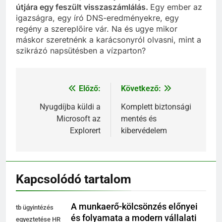
útjára egy feszült visszaszámlálás.
Egy ember az
igazságra, egy író DNS-eredményekre, egy
regény a szereplőire vár. Na és ugye mikor
máskor szeretnénk a karácsonyról olvasni, mint a
szikrázó napsütésben a vízparton?
Előző:
Következő:
Bejegyzés
navigáció
Nyugdíjba küldi a
Komplett biztonsági
Microsoft az
mentés és
Explorert
kibervédelem
Kapcsolódó tartalom
A munkaerő-kölcsönzés előnyei
tb ügyintézés
és folyamata a modern vállalati
egyeztetése HR