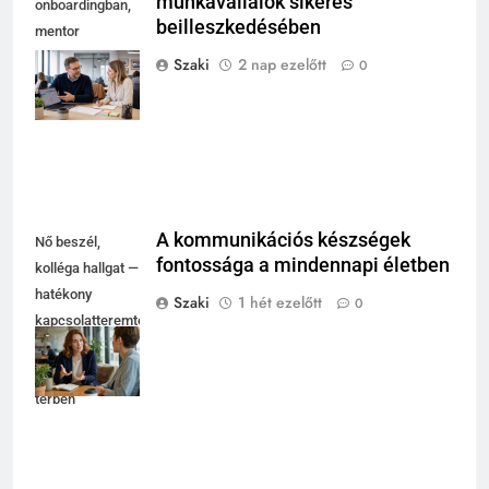
munkavállalók sikeres
onboardingban,
beilleszkedésében
mentor
magyaráz
Szaki
2 nap ezelőtt
0
laptopnál, új
kolléga jegyzetel
A kommunikációs készségek
Nő beszél,
fontossága a mindennapi életben
kolléga hallgat —
hatékony
Szaki
1 hét ezelőtt
0
kapcsolatteremtés
fényes
coworking
térben