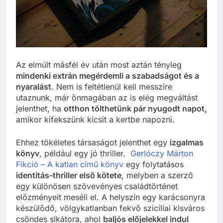
Az elmúlt másfél év után most aztán tényleg
mindenki extrán megérdemli a szabadságot és a
nyaralást
. Nem is feltétlenül kell messzire
utaznunk, már önmagában az is elég megváltást
jelenthet, ha
otthon tölthetünk pár nyugodt napot,
amikor kifekszünk kicsit a kertbe napozni.
Ehhez tökéletes társaságot jelenthet egy
izgalmas
könyv
, például egy jó thriller.
Gerlóczy Márton
Fikció – A katlan című könyv
egy folytatásos
identitás-thriller első kötete
, melyben a szerző
egy különösen szövevényes családtörténet
előzményeit meséli el. A helyszín egy karácsonyra
készülődő, völgykatlanban fekvő szicíliai kisváros
csöndes sikátora, ahol
baljós előjelekkel indul