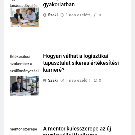
gyakorlatban
tanácsadóval és
cégvezetővel az
Szaki
1 nap ezelőtt
0
irodában
Hogyan válhat a logisztikai
Értékesítési
tapasztalat sikeres értékesítési
szakember a
karrieré?
szállítmányozási
és fuvarozási
Szaki
1 nap ezelőtt
0
szakma modern
irodájában
A mentor kulcsszerepe az új
mentor szerepe