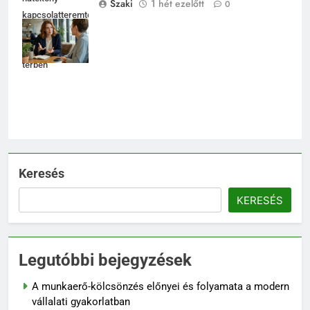
Szaki
1 hét ezelőtt
0
kapcsolatteremtés
fényes
coworking
térben
Keresés
KERESÉS
Legutóbbi bejegyzések
A munkaerő-kölcsönzés előnyei és folyamata a modern
vállalati gyakorlatban