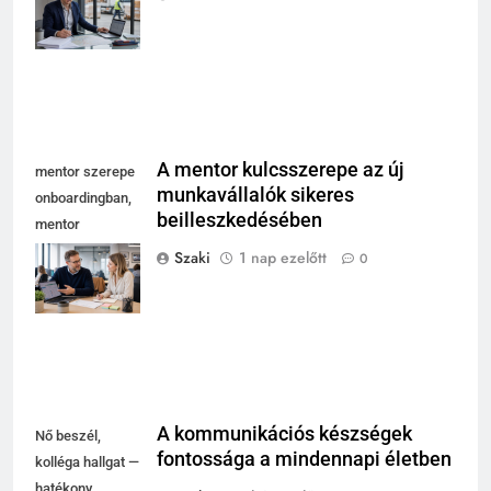
szakma modern
irodájában
A mentor kulcsszerepe az új
mentor szerepe
munkavállalók sikeres
onboardingban,
beilleszkedésében
mentor
magyaráz
Szaki
1 nap ezelőtt
0
laptopnál, új
kolléga jegyzetel
A kommunikációs készségek
Nő beszél,
fontossága a mindennapi életben
kolléga hallgat —
hatékony