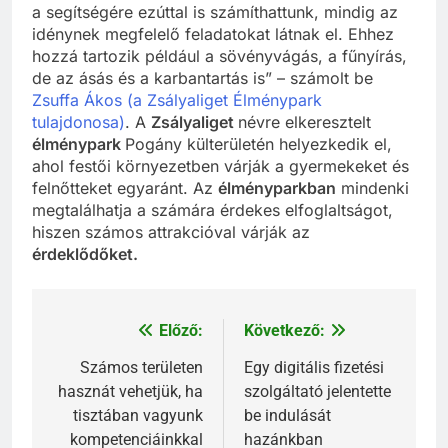
a segítségére ezúttal is számíthattunk, mindig az
idénynek megfelelő feladatokat látnak el. Ehhez
hozzá tartozik például a sövényvágás, a fűnyírás,
de az ásás és a karbantartás is” – számolt be
Zsuffa Ákos (a Zsályaliget Élménypark
tulajdonosa)
. A
Zsályaliget
névre elkeresztelt
élménypark
Pogány külterületén helyezkedik el,
ahol festői környezetben várják a gyermekeket és
felnőtteket egyaránt. Az
élményparkban
mindenki
megtalálhatja a számára érdekes elfoglaltságot,
hiszen számos attrakcióval várják az
érdeklődőket.
Előző:
Következő:
Bejegyzés
navigáció
Számos területen
Egy digitális fizetési
hasznát vehetjük, ha
szolgáltató jelentette
tisztában vagyunk
be indulását
kompetenciáinkkal
hazánkban