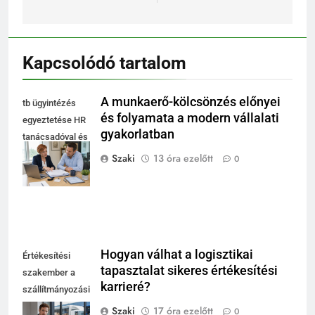
Kapcsolódó tartalom
A munkaerő-kölcsönzés előnyei
tb ügyintézés
és folyamata a modern vállalati
egyeztetése HR
gyakorlatban
tanácsadóval és
cégvezetővel az
Szaki
13 óra ezelőtt
0
irodában
Hogyan válhat a logisztikai
Értékesítési
tapasztalat sikeres értékesítési
szakember a
karrieré?
szállítmányozási
és fuvarozási
Szaki
17 óra ezelőtt
0