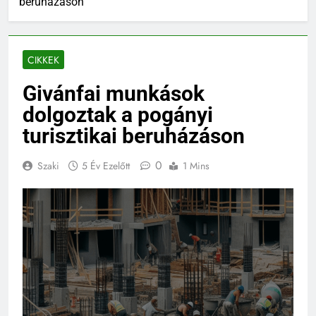
beruházáson
CIKKEK
Givánfai munkások
dolgoztak a pogányi
turisztikai beruházáson
0
Szaki
5 Év Ezelőtt
1 Mins