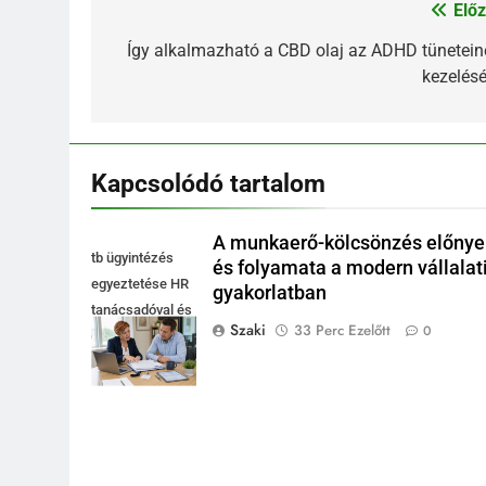
Előz
Bejegyzés
navigáció
Így alkalmazható a CBD olaj az ADHD tünetein
kezelésé
Kapcsolódó tartalom
A munkaerő-kölcsönzés előnye
tb ügyintézés
és folyamata a modern vállalat
egyeztetése HR
gyakorlatban
tanácsadóval és
Szaki
33 Perc Ezelőtt
0
cégvezetővel az
irodában