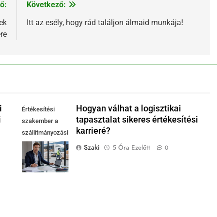
ő:
Következő:
ek
Itt az esély, hogy rád találjon álmaid munkája!
re
i
Hogyan válhat a logisztikai
Értékesítési
i
tapasztalat sikeres értékesítési
szakember a
karrieré?
szállítmányozási
és fuvarozási
Szaki
5 Óra Ezelőtt
0
szakma modern
irodájában