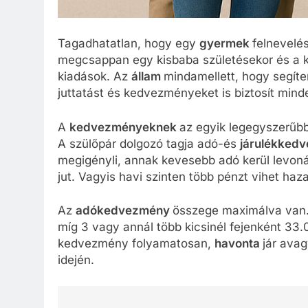
Tagadhatatlan, hogy egy
gyermek
felnevelé
megcsappan egy kisbaba születésekor és a 
kiadások. Az
állam
mindamellett, hogy segíte
juttatást és kedvezményeket is biztosít min
A
kedvezményeknek
az egyik legegyszerűbb
A szülőpár dolgozó tagja adó-és
járulékked
megigényli, annak kevesebb adó kerül levon
jut. Vagyis havi szinten több pénzt vihet haza
Az
adókedvezmény
összege maximálva van.
míg 3 vagy annál több kicsinél fejenként 33.
kedvezmény folyamatosan,
havonta
jár ava
idején.