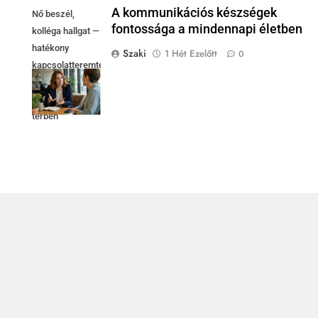
A kommunikációs készségek
Nő beszél,
fontossága a mindennapi életben
kolléga hallgat —
hatékony
Szaki
1 Hét Ezelőtt
0
kapcsolatteremtés
fényes
coworking
térben