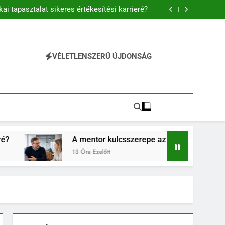
és előnyei és folyamata a modern vállalati
gyakorlatban
kai tapasztalat sikeres értékesítési karrieré?
új munkavállalók sikeres beilleszkedésében
észségek fontossága a mindennapi életben
és előnyei és folyamata a modern vállalati
gyakorlatban
kai tapasztalat sikeres értékesítési karrieré?
új munkavállalók sikeres beilleszkedésében
VÉLETLENSZERŰ ÚJDONSÁG
észségek fontossága a mindennapi életben
entor kulcsszerepe az új munkavállalók sikeres beilleszkedé
ra Ezelőtt