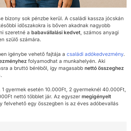
se bizony sok pénzbe kerül. A családi kassza jócskán
későbbi időszakokra is bőven akadnak nagyobb
ni szeretné a
babavállalási kedvet
, számos anyagi
den szülő számára.
en igénybe vehető fajtája a
családi adókedvezmény
.
vezményhez
folyamodhat a munkahelyén. Aki
ásra a bruttó béréből, így magasabb
nettó összeghez
.
 1 gyermek esetén 10.000Ft, 2 gyermeknél 40.000Ft,
000Ft nettó többlet jár. Az egyszer
megigényelt
gy felvehető egy összegben is az éves adóbevallás