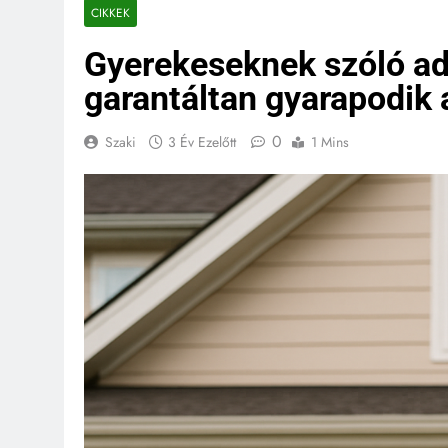
CIKKEK
Gyerekeseknek szóló a
garantáltan gyarapodik 
0
Szaki
3 Év Ezelőtt
1 Mins