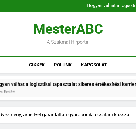
A munkaerő-kölcsönz
Hogyan válhat a logiszti
A mentor kulcsszerepe az 
A kommunikációs k
A munkaerő-kölcsönz
MesterABC
Hogyan válhat a logiszti
A mentor kulcsszerepe az 
A kommunikációs k
A Szakmai Hírportál
CIKKEK
RÓLUNK
KAPCSOLAT
 tapasztalat sikeres értékesítési karrieré?
A m
13 Ó
vezmény, amellyel garantáltan gyarapodik a családi kassza