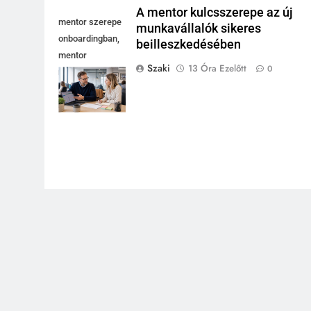
A mentor kulcsszerepe az új
mentor szerepe
munkavállalók sikeres
onboardingban,
beilleszkedésében
mentor
Szaki
13 Óra Ezelőtt
0
magyaráz
laptopnál, új
kolléga jegyzetel