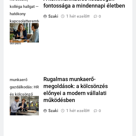
fontossága a mindennapi életben
kolléga hallgat —
hatékony
Szaki
1 hét ezelőtt
0
kapcsolatteremtés
fényes
coworking
térben
Rugalmas munkaerő-
munkaerő
megoldások: a kölcsönzés
gazdálkodás: HR
előnyei a modern vállalati
és kölcsönző
működésben
egyeztet modern
műhely mellett
Szaki
1 hét ezelőtt
0