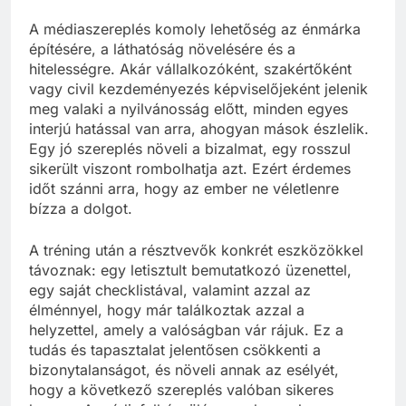
A médiaszereplés komoly lehetőség az énmárka
építésére, a láthatóság növelésére és a
hitelességre. Akár vállalkozóként, szakértőként
vagy civil kezdeményezés képviselőjeként jelenik
meg valaki a nyilvánosság előtt, minden egyes
interjú hatással van arra, ahogyan mások észlelik.
Egy jó szereplés növeli a bizalmat, egy rosszul
sikerült viszont rombolhatja azt. Ezért érdemes
időt szánni arra, hogy az ember ne véletlenre
bízza a dolgot.
A tréning után a résztvevők konkrét eszközökkel
távoznak: egy letisztult bemutatkozó üzenettel,
egy saját checklistával, valamint azzal az
élménnyel, hogy már találkoztak azzal a
helyzettel, amely a valóságban vár rájuk. Ez a
tudás és tapasztalat jelentősen csökkenti a
bizonytalanságot, és növeli annak az esélyét,
hogy a következő szereplés valóban sikeres