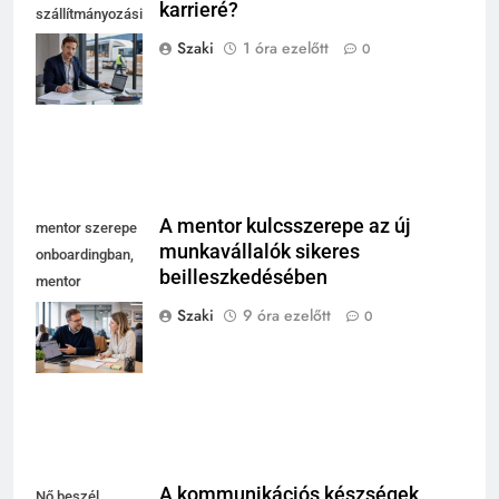
karrieré?
szállítmányozási
és fuvarozási
Szaki
1 óra ezelőtt
0
szakma modern
irodájában
A mentor kulcsszerepe az új
mentor szerepe
munkavállalók sikeres
onboardingban,
beilleszkedésében
mentor
magyaráz
Szaki
9 óra ezelőtt
0
laptopnál, új
kolléga jegyzetel
A kommunikációs készségek
Nő beszél,