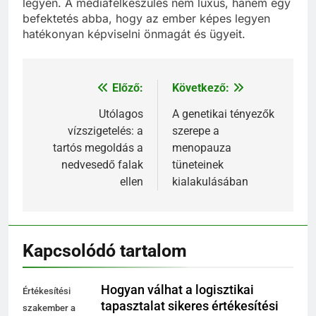
legyen. A médiafelkészülés nem luxus, hanem egy
befektetés abba, hogy az ember képes legyen
hatékonyan képviselni önmagát és ügyeit.
Előző:
Következő:
Bejegyzés
navigáció
Utólagos
A genetikai tényezők
vízszigetelés: a
szerepe a
tartós megoldás a
menopauza
nedvesedő falak
tüneteinek
ellen
kialakulásában
Kapcsolódó tartalom
Hogyan válhat a logisztikai
Értékesítési
tapasztalat sikeres értékesítési
szakember a