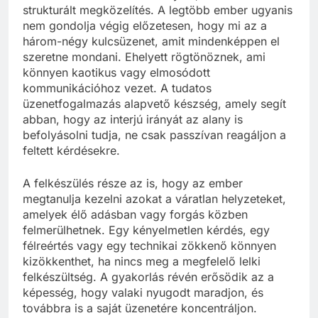
strukturált megközelítés. A legtöbb ember ugyanis
nem gondolja végig előzetesen, hogy mi az a
három-négy kulcsüzenet, amit mindenképpen el
szeretne mondani. Ehelyett rögtönöznek, ami
könnyen kaotikus vagy elmosódott
kommunikációhoz vezet. A tudatos
üzenetfogalmazás alapvető készség, amely segít
abban, hogy az interjú irányát az alany is
befolyásolni tudja, ne csak passzívan reagáljon a
feltett kérdésekre.
A felkészülés része az is, hogy az ember
megtanulja kezelni azokat a váratlan helyzeteket,
amelyek élő adásban vagy forgás közben
felmerülhetnek. Egy kényelmetlen kérdés, egy
félreértés vagy egy technikai zökkenő könnyen
kizökkenthet, ha nincs meg a megfelelő lelki
felkészültség. A gyakorlás révén erősödik az a
képesség, hogy valaki nyugodt maradjon, és
továbbra is a saját üzenetére koncentráljon.