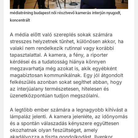
médiatréning budapest női résztvevő kamerás interjún nyugodt,
koncentrált
A média előtt való szereplés sokak számára
stresszes helyzetnek tűnhet, különösen akkor, ha
valaki nem rendelkezik rutinnal vagy korábbi
tapasztalattal. A kamera, a fény, a riporter
kérdései és a tudatosság hiánya könnyen
megzavarhatja még azokat is, akik egyébként
magabiztosan kommunikálnak. Egy jól átgondolt
felkészülés azonban sokat segíthet abban, hogy
az interjúalany természetesen, hitelesen és
üzenetközpontúan tudjon megszólalni.
A legtöbb ember számára a legnagyobb kihívást a
lámpaláz jelenti. A kamera jelenléte, az időnyomás
és a spontán válaszadás kényszere együttesen
okozhatnak olyan feszültséget, amely
akadályozza a tiszta gondolkodást. Ilyenkor