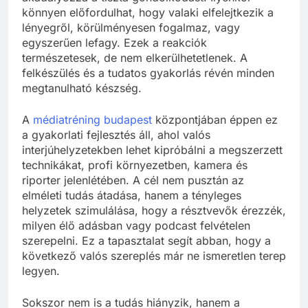
könnyen előfordulhat, hogy valaki elfelejtkezik a
lényegről, körülményesen fogalmaz, vagy
egyszerűen lefagy. Ezek a reakciók
természetesek, de nem elkerülhetetlenek. A
felkészülés és a tudatos gyakorlás révén minden
megtanulható készség.
A
médiatréning budapest
központjában éppen ez
a gyakorlati fejlesztés áll, ahol valós
interjúhelyzetekben lehet kipróbálni a megszerzett
technikákat, profi környezetben, kamera és
riporter jelenlétében. A cél nem pusztán az
elméleti tudás átadása, hanem a tényleges
helyzetek szimulálása, hogy a résztvevők érezzék,
milyen élő adásban vagy podcast felvételen
szerepelni. Ez a tapasztalat segít abban, hogy a
következő valós szereplés már ne ismeretlen terep
legyen.
Sokszor nem is a tudás hiányzik, hanem a