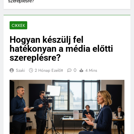
szereplésre?
CIKKEK
Hogyan készülj fel
hatékonyan a média előtti
szereplésre?
0
Szaki
2 Hónap Ezelőtt
4 Mins