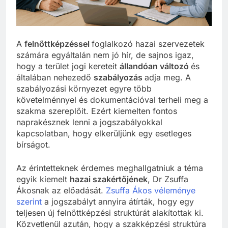
A
felnőttképzéssel
foglalkozó hazai szervezetek
számára egyáltalán nem jó hír, de sajnos igaz,
hogy a terület jogi kereteit
állandóan változó
és
általában nehezedő
szabályozás
adja meg. A
szabályozási környezet egyre több
követelménnyel és dokumentációval terheli meg a
szakma szereplőit. Ezért kiemelten fontos
naprakésznek lenni a jogszabályokkal
kapcsolatban, hogy elkerüljünk egy esetleges
bírságot.
Az érintetteknek érdemes meghallgatniuk a téma
egyik kiemelt
hazai szakértőjének
, Dr Zsuffa
Ákosnak az előadását.
Zsuffa Ákos véleménye
szerint
a jogszabályt annyira átírták, hogy egy
teljesen új felnőttképzési struktúrát alakítottak ki.
Közvetlenül azután, hogy a szakképzési struktúra