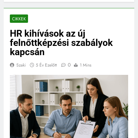
CIKKEK
HR kihívások az új
felnőttképzési szabályok
kapcsán
0
Szaki
5 Év Ezelőtt
1 Mins