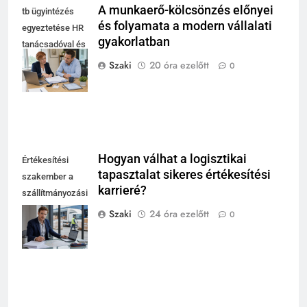
A munkaerő-kölcsönzés előnyei
tb ügyintézés
és folyamata a modern vállalati
egyeztetése HR
gyakorlatban
tanácsadóval és
cégvezetővel az
Szaki
20 óra ezelőtt
0
irodában
Hogyan válhat a logisztikai
Értékesítési
tapasztalat sikeres értékesítési
szakember a
karrieré?
szállítmányozási
és fuvarozási
Szaki
24 óra ezelőtt
0
szakma modern
irodájában