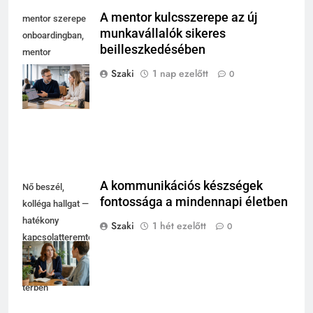
A mentor kulcsszerepe az új
mentor szerepe
munkavállalók sikeres
onboardingban,
beilleszkedésében
mentor
magyaráz
Szaki
1 nap ezelőtt
0
laptopnál, új
kolléga jegyzetel
A kommunikációs készségek
Nő beszél,
fontossága a mindennapi életben
kolléga hallgat —
hatékony
Szaki
1 hét ezelőtt
0
kapcsolatteremtés
fényes
coworking
térben