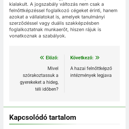
kialakult. A jogszabály változás nem csak a
felnőttképzéssel foglalkozó cégeket érinti, hanem
azokat a vállalatokat is, amelyek tanulmányi
szerződéssel vagy duális szakképzésben
foglalkoztatnak munkaerőt, hiszen rájuk is
vonatkoznak a szabályok.
Előző:
Következő:
Bejegyzés
navigáció
Mivel
A hazai felnőttképző
szórakoztassuk a
intézmények legjava
gyerekeket a hideg,
téli időben?
Kapcsolódó tartalom