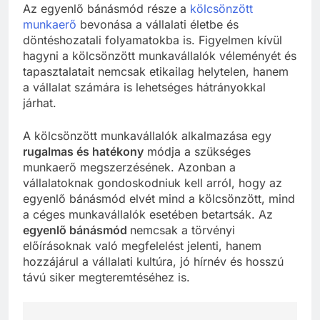
Az egyenlő bánásmód része a
kölcsönzött
munkaerő
bevonása a vállalati életbe és
döntéshozatali folyamatokba is. Figyelmen kívül
hagyni a kölcsönzött munkavállalók véleményét és
tapasztalatait nemcsak etikailag helytelen, hanem
a vállalat számára is lehetséges hátrányokkal
járhat.
A kölcsönzött munkavállalók alkalmazása egy
rugalmas és hatékony
módja a szükséges
munkaerő megszerzésének. Azonban a
vállalatoknak gondoskodniuk kell arról, hogy az
egyenlő bánásmód elvét mind a kölcsönzött, mind
a céges munkavállalók esetében betartsák. Az
egyenlő bánásmód
nemcsak a törvényi
előírásoknak való megfelelést jelenti, hanem
hozzájárul a vállalati kultúra, jó hírnév és hosszú
távú siker megteremtéséhez is.