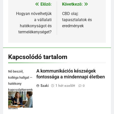
Előző:
Következő:
Bejegyzés
navigáció
Hogyan növelhetjük
CBD olaj:
a vállalati
tapasztalatok és
hatékonyságot és
eredmények
termelékenységet?
Kapcsolódó tartalom
A kommunikációs készségek
Nő beszél,
fontossága a mindennapi életben
kolléga hallgat —
hatékony
Szaki
1 hét ezelőtt
0
kapcsolatteremtés
fényes
coworking
térben