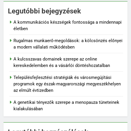
Legutóbbi bejegyzések
A kommunikációs készségek fontossága a mindennapi
életben
Rugalmas munkaerő-megoldások: a kölcsönzés előnyei
a modern vállalati működésben
A kulcsszavas domainek szerepe az online
kereskedelemben és a vásárlói döntéshozatalban
Településfejlesztési stratégiák és városmegújítási
programok egy észak-magyarországi megyeszékhelyen
az elmúlt évtizedben
A genetikai tényezők szerepe a menopauza tüneteinek
kialakulásában