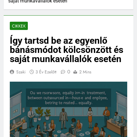
saját munkavállalók esetén
CIKKEK
Így tartsd be az egyenlő
bánásmódot kölcsönzött és
saját munkavállalók esetén
0
Szaki
3 Év Ezelőtt
2 Mins