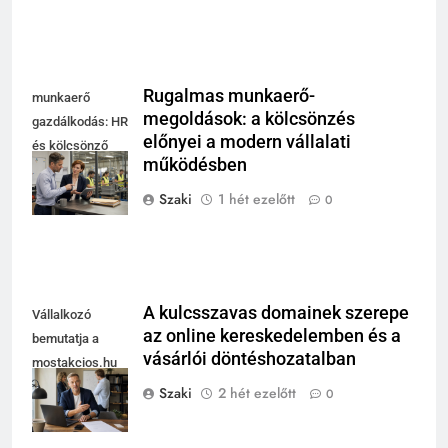
Rugalmas munkaerő-
munkaerő
megoldások: a kölcsönzés
gazdálkodás: HR
előnyei a modern vállalati
és kölcsönző
működésben
egyeztet modern
műhely mellett
Szaki
1 hét ezelőtt
0
A kulcsszavas domainek szerepe
Vállalkozó
az online kereskedelemben és a
bemutatja a
vásárlói döntéshozatalban
mostakcios.hu
domain név
Szaki
2 hét ezelőtt
0
megszerzését.