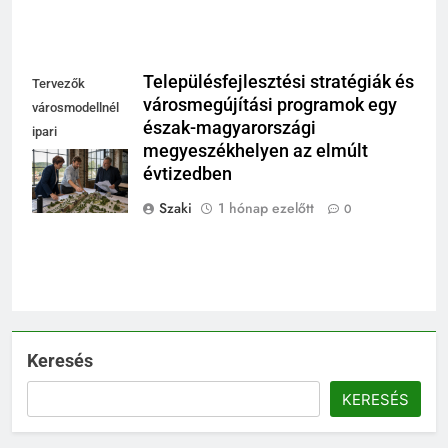
Településfejlesztési stratégiák és
Tervezők
városmegújítási programok egy
városmodellnél
észak-magyarországi
ipari
megyeszékhelyen az elmúlt
csarnokban,
évtizedben
integrált területi
program
Szaki
1 hónap ezelőtt
0
Keresés
KERESÉS