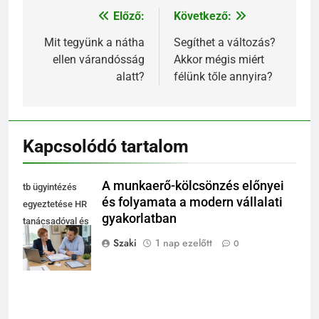
Előző:
Következő:
Bejegyzés
navigáció
Mit tegyünk a nátha
Segíthet a változás?
ellen várandósság
Akkor mégis miért
alatt?
félünk tőle annyira?
Kapcsolódó tartalom
A munkaerő-kölcsönzés előnyei
tb ügyintézés
és folyamata a modern vállalati
egyeztetése HR
gyakorlatban
tanácsadóval és
cégvezetővel az
Szaki
1 nap ezelőtt
0
irodában