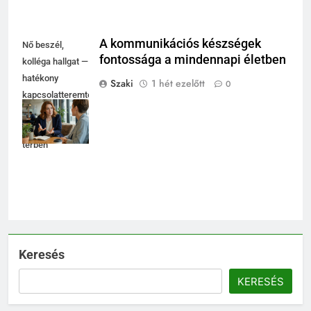
A kommunikációs készségek
Nő beszél,
fontossága a mindennapi életben
kolléga hallgat —
hatékony
Szaki
1 hét ezelőtt
0
kapcsolatteremtés
fényes
coworking
térben
Keresés
KERESÉS