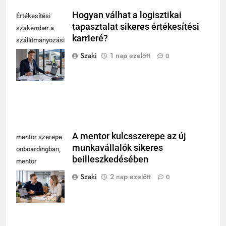
Hogyan válhat a logisztikai
Értékesítési
tapasztalat sikeres értékesítési
szakember a
karrieré?
szállítmányozási
és fuvarozási
Szaki
1 nap ezelőtt
0
szakma modern
irodájában
A mentor kulcsszerepe az új
mentor szerepe
munkavállalók sikeres
onboardingban,
beilleszkedésében
mentor
magyaráz
Szaki
2 nap ezelőtt
0
laptopnál, új
kolléga jegyzetel