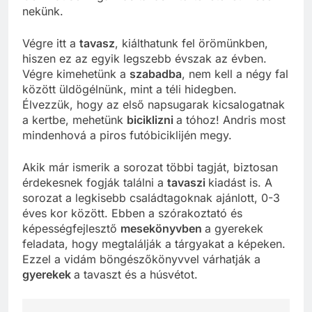
nekünk.
Végre itt a
tavasz
, kiálthatunk fel örömünkben,
hiszen ez az egyik legszebb évszak az évben.
Végre kimehetünk a
szabadba
, nem kell a négy fal
között üldögélnünk, mint a téli hidegben.
Élvezzük, hogy az első napsugarak kicsalogatnak
a kertbe, mehetünk
biciklizni
a tóhoz! Andris most
mindenhová a piros futóbiciklijén megy.
Akik már ismerik a sorozat többi tagját, biztosan
érdekesnek fogják találni a
tavaszi
kiadást is. A
sorozat a legkisebb családtagoknak ajánlott, 0-3
éves kor között. Ebben a szórakoztató és
képességfejlesztő
mesekönyvben
a gyerekek
feladata, hogy megtalálják a tárgyakat a képeken.
Ezzel a vidám böngészőkönyvvel várhatják a
gyerekek
a tavaszt és a húsvétot.