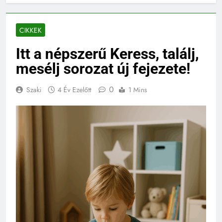
CIKKEK
Itt a népszerű Keress, találj,
mesélj sorozat új fejezete!
0
Szaki
4 Év Ezelőtt
1 Mins