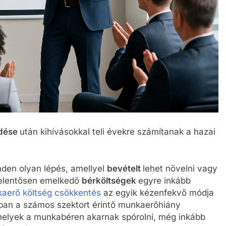
dése
után kihívásokkal teli évekre számítanak a hazai
nden olyan lépés, amellyel
bevételt
lehet növelni vagy
 jelentősen emelkedő
bérköltségek
egyre inkább
aerő költség csökkentés
az egyik kézenfekvő módja
ban a számos szektort érintő munkaerőhiány
 amelyek a munkabéren akarnak spórolni, még inkább