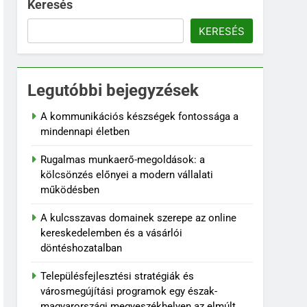
Keresés
KERESÉS
Legutóbbi bejegyzések
A kommunikációs készségek fontossága a
mindennapi életben
Rugalmas munkaerő-megoldások: a
kölcsönzés előnyei a modern vállalati
működésben
A kulcsszavas domainek szerepe az online
kereskedelemben és a vásárlói
döntéshozatalban
Településfejlesztési stratégiák és
városmegújítási programok egy észak-
magyarországi megyeszékhelyen az elmúlt