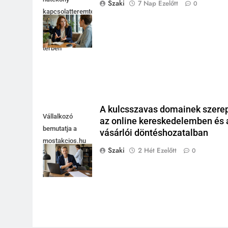
Szaki
7 Nap Ezelőtt
0
kapcsolatteremtés
fényes
coworking
térben
A kulcsszavas domainek szere
Vállalkozó
az online kereskedelemben és 
bemutatja a
vásárlói döntéshozatalban
mostakcios.hu
Szaki
2 Hét Ezelőtt
0
domain név
megszerzését.