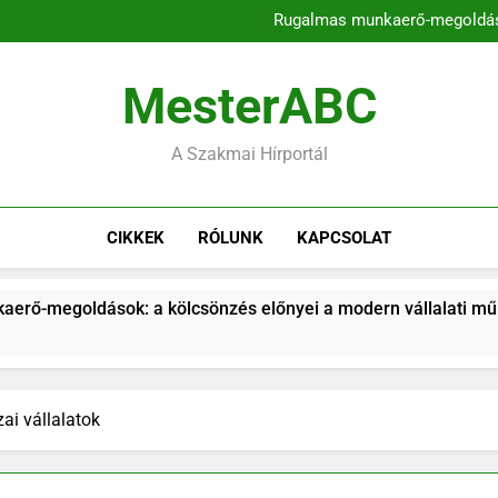
A kommunikációs k
Rugalmas munkaerő-megoldások
A kulcsszavas domainek szere
Településfejlesztési stratég
magyarors
A kommunikációs k
MesterABC
Rugalmas munkaerő-megoldások
A kulcsszavas domainek szere
Településfejlesztési stratég
A Szakmai Hírportál
magyarors
CIKKEK
RÓLUNK
KAPCSOLAT
a kölcsönzés előnyei a modern vállalati működésben
ai vállalatok