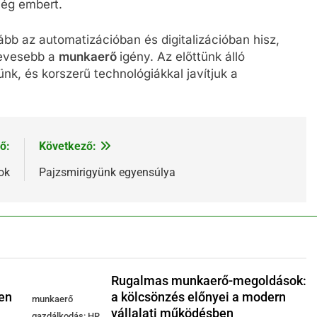
lég embert.
bb az automatizációban és digitalizációban hisz,
kevesebb a
munkaerő
igény. Az előttünk álló
ünk, és korszerű technológiákkal javítjuk a
ő:
Következő:
ok
Pajzsmirigyünk egyensúlya
Rugalmas munkaerő-megoldások:
en
a kölcsönzés előnyei a modern
munkaerő
vállalati működésben
gazdálkodás: HR