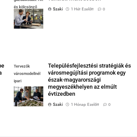
és kölcsönző
Szaki
1 Hét Ezelőtt
0
egyeztet modern
műhely mellett
pe
Településfejlesztési stratégiák és
Tervezők
a
városmegújítási programok egy
városmodellnél
észak-magyarországi
ipari
megyeszékhelyen az elmúlt
csarnokban,
évtizedben
integrált területi
program
Szaki
1 Hónap Ezelőtt
0