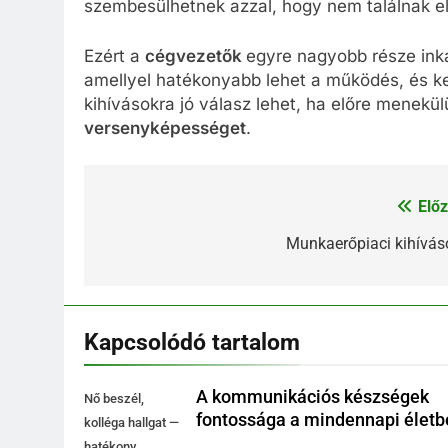
szembesülhetnek azzal, hogy nem találnak e
Ezért a
cégvezetők
egyre nagyobb része inká
amellyel hatékonyabb lehet a működés, és 
kihívásokra jó válasz lehet, ha előre menekül
versenyképességet
.
Előz
Bejegyzés
navigáció
Munkaerőpiaci kihívás
Kapcsolódó tartalom
A kommunikációs készségek
Nő beszél,
fontossága a mindennapi életb
kolléga hallgat —
hatékony