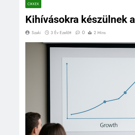
CIKKEK
Kihívásokra készülnek a
0
Szaki
3 Év Ezelőtt
2 Mins