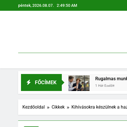
Ugrás
péntek, 2026.08.07.
2:49:51 AM
a
tartalomra
api életben
Rugalmas munkaerő-megoldások: 
FŐCÍMEK
1 Hét Ezelőtt
Kezdőoldal
Cikkek
Kihívásokra készülnek a haz