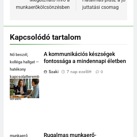
navigáció
munkaerőkölcsönzésben
juttatási csomag
Kapcsolódó tartalom
A kommunikációs készségek
Nő beszél,
fontossága a mindennapi életben
kolléga hallgat —
hatékony
Szaki
7 nap ezelőtt
0
kapcsolatteremtés
fényes
coworking
térben
Rugalmas munkaerő-
munkaerő