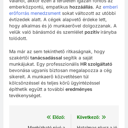
valahol, akkor ezen a területen igazán fontos az
emberközpontú, empatikus
hozzáállás
. Az
emberi
erőforrás menedzsment
sokat változott az utóbbi
évtizedek alatt. A cégek alapvető érdeke lett,
hogy alkalmas és jó munkaerővel dolgozzanak. A
velük való bánásmód és szemlélet
pozitív
irányba
tolódott.
Ma már az sem tekinthető ritkaságnak, hogy
szakértői
tanácsadással
segítik a saját
munkájukat. Egy professzionális
HR szolgáltató
bevonása ugyanis biztosan megalapozza a cég
sikereit. A munkaerő közvetítésen túl
kölcsönzéssel és teljes körű ügyintézéssel
építhetik együtt a további
eredményes
tevékenységet.
Előző:
Következő:
Bejegyzés
Megbízható nívó a
Hatalmas plusz a jó