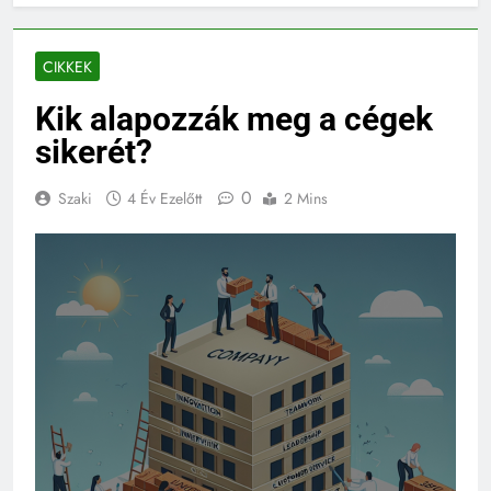
CIKKEK
Kik alapozzák meg a cégek
sikerét?
0
Szaki
4 Év Ezelőtt
2 Mins