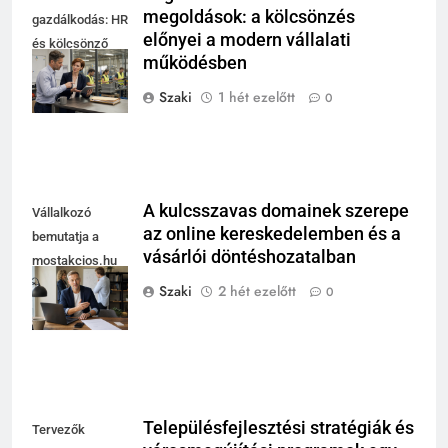
megoldások: a kölcsönzés
gazdálkodás: HR
előnyei a modern vállalati
és kölcsönző
működésben
egyeztet modern
műhely mellett
Szaki
1 hét ezelőtt
0
A kulcsszavas domainek szerepe
Vállalkozó
az online kereskedelemben és a
bemutatja a
vásárlói döntéshozatalban
mostakcios.hu
domain név
Szaki
2 hét ezelőtt
0
megszerzését.
Településfejlesztési stratégiák és
Tervezők