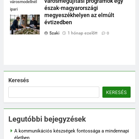
városmegújítási programok egy
városmodellnél
észak-magyarországi
ipari
megyeszékhelyen az elmúlt
csarnokban,
évtizedben
integrált területi
program
Szaki
1 hónap ezelőtt
0
Keresés
KERESÉS
Legutóbbi bejegyzések
A kommunikációs készségek fontossága a mindennapi
életben