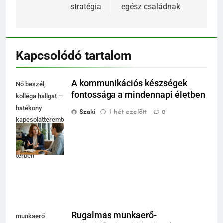
stratégia
egész családnak
Kapcsolódó tartalom
A kommunikációs készségek
Nő beszél,
fontossága a mindennapi életben
kolléga hallgat —
hatékony
Szaki
1 hét ezelőtt
0
kapcsolatteremtés
fényes
coworking
térben
Rugalmas munkaerő-
munkaerő