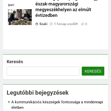
észak-magyarországi
ipari
megyeszékhelyen az elmúlt
csarnokban,
évtizedben
integrált területi
program
Szaki
1 hónap ezelőtt
0
Keresés
KERESÉS
Legutóbbi bejegyzések
A kommunikációs készségek fontossága a mindennapi
életben