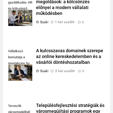
megoldások: a kölcsönzés
gazdálkodás: HR
előnyei a modern vállalati
és kölcsönző
működésben
egyeztet modern
műhely mellett
Szaki
1 hét ezelőtt
0
A kulcsszavas domainek szerepe
Vállalkozó
az online kereskedelemben és a
bemutatja a
vásárlói döntéshozatalban
mostakcios.hu
domain név
Szaki
2 hét ezelőtt
0
megszerzését.
Településfejlesztési stratégiák és
Tervezők
városmegújítási programok egy
városmodellnél