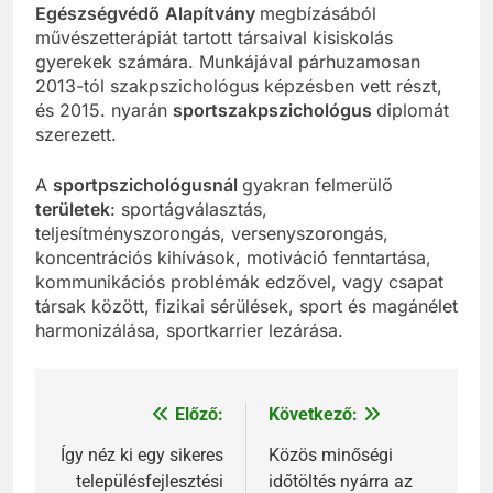
Egészségvédő
Alapítvány
megbízásából
művészetterápiát tartott társaival kisiskolás
gyerekek számára. Munkájával párhuzamosan
2013-tól szakpszichológus képzésben vett részt,
és 2015. nyarán
sportszakpszichológus
diplomát
szerezett.
A
sportpszichológusnál
gyakran felmerülő
területek
: sportágválasztás,
teljesítményszorongás, versenyszorongás,
koncentrációs kihívások, motiváció fenntartása,
kommunikációs problémák edzővel, vagy csapat
társak között, fizikai sérülések, sport és magánélet
harmonizálása, sportkarrier lezárása.
Előző:
Következő:
Bejegyzés
navigáció
Így néz ki egy sikeres
Közös minőségi
településfejlesztési
időtöltés nyárra az