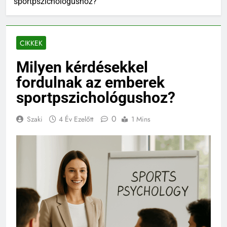
sportpszichológushoz?
CIKKEK
Milyen kérdésekkel
fordulnak az emberek
sportpszichológushoz?
0
Szaki
4 Év Ezelőtt
1 Mins