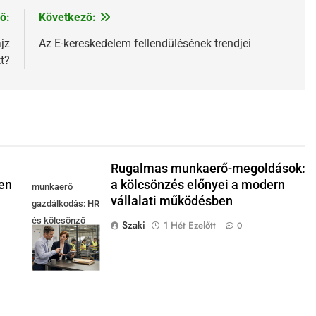
ő:
Következő:
jz
Az E-kereskedelem fellendülésének trendjei
t?
Rugalmas munkaerő-megoldások:
en
a kölcsönzés előnyei a modern
munkaerő
vállalati működésben
gazdálkodás: HR
és kölcsönző
Szaki
1 Hét Ezelőtt
0
egyeztet modern
műhely mellett