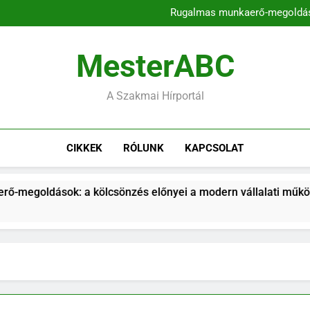
A kommunikációs k
Rugalmas munkaerő-megoldások
A kulcsszavas domainek szere
Településfejlesztési stratég
magyarors
A kommunikációs k
MesterABC
Rugalmas munkaerő-megoldások
A kulcsszavas domainek szere
Településfejlesztési stratég
A Szakmai Hírportál
magyarors
CIKKEK
RÓLUNK
KAPCSOLAT
kölcsönzés előnyei a modern vállalati működésben