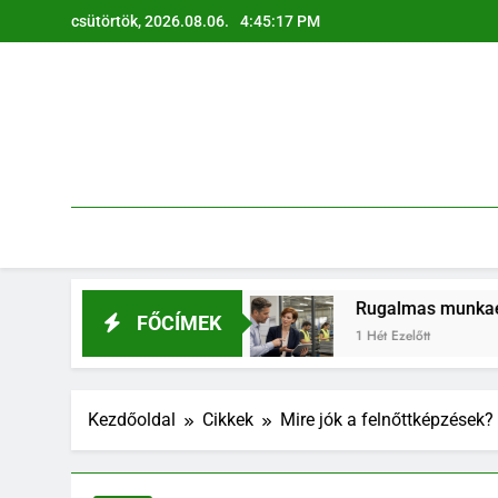
Ugrás
csütörtök, 2026.08.06.
4:45:18 PM
a
tartalomra
i életben
Rugalmas munkaerő-megoldások: a 
FŐCÍMEK
1 Hét Ezelőtt
Kezdőoldal
Cikkek
Mire jók a felnőttképzések?