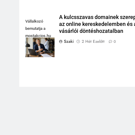
A kulcsszavas domainek szere
Vállalkozó
az online kereskedelemben és 
bemutatja a
vásárlói döntéshozatalban
mostakcios.hu
Szaki
2 Hét Ezelőtt
0
domain név
megszerzését.