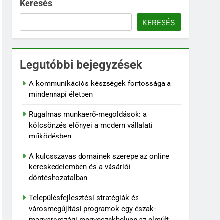
Keresés
KERESÉS
Legutóbbi bejegyzések
A kommunikációs készségek fontossága a
mindennapi életben
Rugalmas munkaerő-megoldások: a
kölcsönzés előnyei a modern vállalati
működésben
A kulcsszavas domainek szerepe az online
kereskedelemben és a vásárlói
döntéshozatalban
Településfejlesztési stratégiák és
városmegújítási programok egy észak-
magyarországi megyeszékhelyen az elmúlt