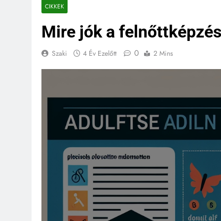
CIKKEK
Mire jók a felnőttképzé
0
Szaki
4 Év Ezelőtt
2 Mins