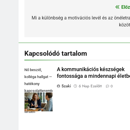
Előz
Bejegyzés
navigáció
Mi a különbség a motivációs levél és az önéletra
közöt
Kapcsolódó tartalom
A kommunikációs készségek
Nő beszél,
fontossága a mindennapi életb
kolléga hallgat —
hatékony
Szaki
6 Nap Ezelőtt
0
kapcsolatteremtés
fényes
coworking
térben