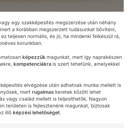
agy egy szakképesítés megszerzése után néhány
 mert a korábban megszerzett tudásunkat bővíteni,
 ez teljesen normális, és jó, ha mindenki felkészül rá,
zonéves korunkban.
lyamatosan
képezzük
magunkat, mert így naprakészen
gekre,
kompetenciákra
is szert tehetünk, amelyekkel
kképesítés elvégzése után adhatnak munka mellett is
lőnyösek, mert
rugalmas
keretek között lehet
ás vagy család mellett is teljesíthetők. Nagyon
en területen is fejlesztenénk magunkat, biztosak
z illő
képzési lehetőséget
.