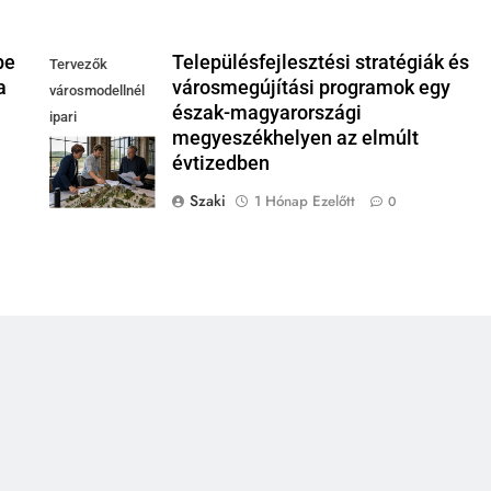
pe
Településfejlesztési stratégiák és
Tervezők
a
városmegújítási programok egy
városmodellnél
észak-magyarországi
ipari
megyeszékhelyen az elmúlt
csarnokban,
évtizedben
integrált területi
program
Szaki
1 Hónap Ezelőtt
0