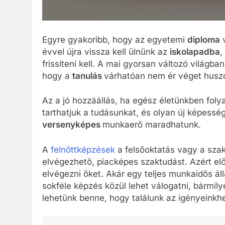
Egyre gyakoribb, hogy az egyetemi
diploma
v
évvel újra vissza kell ülnünk az
iskolapadba
,
frissíteni kell. A mai gyorsan változó világban
hogy a
tanulás
várhatóan nem ér véget hus
Az a jó hozzáállás, ha egész életünkben fo
tarthatjuk a tudásunkat, és olyan új képessé
versenyképes
munkaerő maradhatunk.
A
felnőttképzések
a felsőoktatás vagy a sza
elvégezhető, piacképes szaktudást. Azért e
elvégezni őket. Akár egy teljes munkaidős áll
sokféle képzés közül lehet válogatni, bármily
lehetünk benne, hogy találunk az igényeinkhe