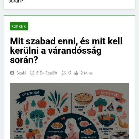
során?
CIKKEK
Mit szabad enni, és mit kell
kerülni a várandósság
során?
0
Szaki
5 Év Ezelőtt
2 Mins