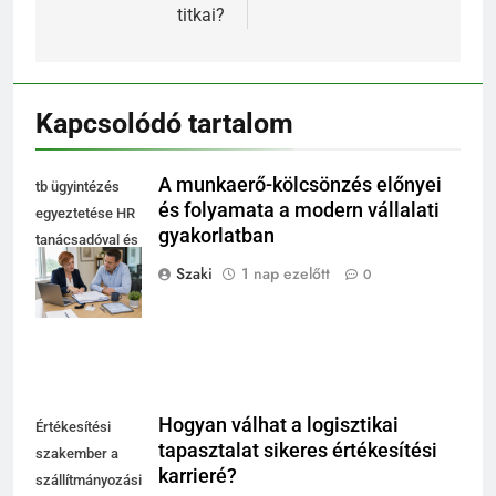
titkai?
Kapcsolódó tartalom
A munkaerő-kölcsönzés előnyei
tb ügyintézés
és folyamata a modern vállalati
egyeztetése HR
gyakorlatban
tanácsadóval és
cégvezetővel az
Szaki
1 nap ezelőtt
0
irodában
Hogyan válhat a logisztikai
Értékesítési
tapasztalat sikeres értékesítési
szakember a
karrieré?
szállítmányozási