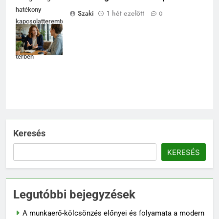
hatékony
Szaki
1 hét ezelőtt
0
kapcsolatteremtés
fényes
coworking
térben
Keresés
KERESÉS
Legutóbbi bejegyzések
A munkaerő-kölcsönzés előnyei és folyamata a modern