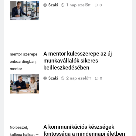
és fuvarozási
Szaki
1 nap ezelőtt
0
szakma modern
irodájában
A mentor kulcsszerepe az új
mentor szerepe
munkavállalók sikeres
onboardingban,
beilleszkedésében
mentor
magyaráz
Szaki
2 nap ezelőtt
0
laptopnál, új
kolléga jegyzetel
A kommunikációs készségek
Nő beszél,
fontossága a mindennapi életben
kolléga hallgat —