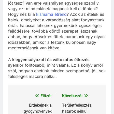
jót tesz? Van erre valamilyen egységes szabály,
vagy ezt mindenkinek magának kell eldönteni?
Hogy néz ki a
kismama étrend
? Azok az ételek és
italok, amelyeket a várandósság alatt fogyasztunk,
óriási hatással lehetnek gyermekünk egészséges
fejlődésére, továbbá döntő szerepet játszanak
abban, hogy erősek és fittek maradjunk egy olyan
időszakban, amikor a testünk különösen nagy
megterhelésnek van kitéve.
A
kiegyensúlyozott és változatos étkezés
ilyenkor fontosabb, mint valaha. Ez a könyv arról
szól, hogyan ehetünk minden szempontból jól, sok
felesleges macera nélkül.
Előző:
Következő:
Bejegyzés
navigáció
Érdekelnek a
Területfejlesztés
gyógynövények
határok nélkül