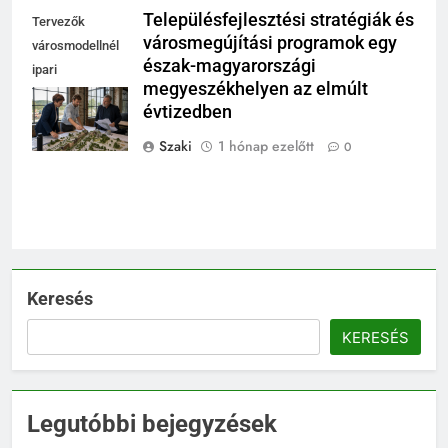
Településfejlesztési stratégiák és
Tervezők
városmegújítási programok egy
városmodellnél
észak-magyarországi
ipari
megyeszékhelyen az elmúlt
csarnokban,
évtizedben
integrált területi
program
Szaki
1 hónap ezelőtt
0
Keresés
KERESÉS
Legutóbbi bejegyzések