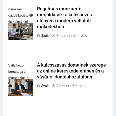
Rugalmas munkaerő-
munkaerő
megoldások: a kölcsönzés
gazdálkodás: HR
előnyei a modern vállalati
és kölcsönző
működésben
egyeztet modern
műhely mellett
Szaki
7 nap ezelőtt
0
A kulcsszavas domainek szerepe
Vállalkozó
az online kereskedelemben és a
bemutatja a
vásárlói döntéshozatalban
mostakcios.hu
domain név
Szaki
2 hét ezelőtt
0
megszerzését.