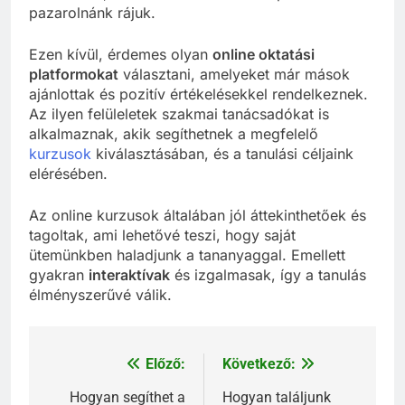
pazarolnánk rájuk.
Ezen kívül, érdemes olyan
online oktatási
platformokat
választani, amelyeket már mások
ajánlottak és pozitív értékelésekkel rendelkeznek.
Az ilyen felüleletek szakmai tanácsadókat is
alkalmaznak, akik segíthetnek a megfelelő
kurzusok
kiválasztásában, és a tanulási céljaink
elérésében.
Az online kurzusok általában jól áttekinthetőek és
tagoltak, ami lehetővé teszi, hogy saját
ütemünkben haladjunk a tananyaggal. Emellett
gyakran
interaktívak
és izgalmasak, így a tanulás
élményszerűvé válik.
Előző:
Következő:
Bejegyzés
navigáció
Hogyan segíthet a
Hogyan találjunk