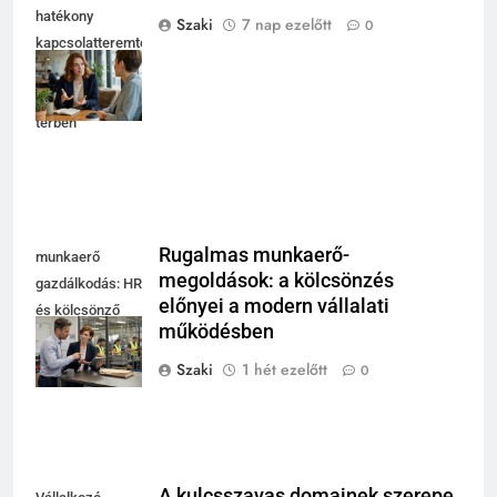
hatékony
Szaki
7 nap ezelőtt
0
kapcsolatteremtés
fényes
coworking
térben
Rugalmas munkaerő-
munkaerő
megoldások: a kölcsönzés
gazdálkodás: HR
előnyei a modern vállalati
és kölcsönző
működésben
egyeztet modern
műhely mellett
Szaki
1 hét ezelőtt
0
A kulcsszavas domainek szerepe