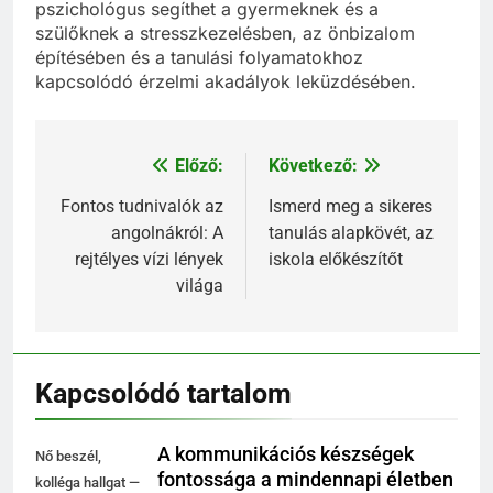
pszichológus segíthet a gyermeknek és a
szülőknek a stresszkezelésben, az önbizalom
építésében és a tanulási folyamatokhoz
kapcsolódó érzelmi akadályok leküzdésében.
Előző:
Következő:
Bejegyzés
navigáció
Fontos tudnivalók az
Ismerd meg a sikeres
angolnákról: A
tanulás alapkövét, az
rejtélyes vízi lények
iskola előkészítőt
világa
Kapcsolódó tartalom
A kommunikációs készségek
Nő beszél,
fontossága a mindennapi életben
kolléga hallgat —