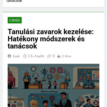
tanácsok
CIKKEK
Tanulási zavarok kezelése:
Hatékony módszerek és
tanácsok
0
Szaki
3 Év Ezelőtt
2 Mins