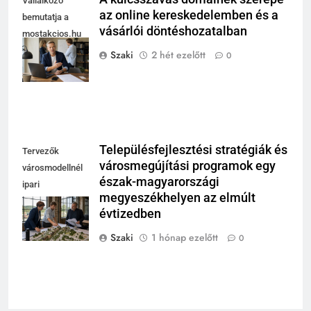
Vállalkozó
az online kereskedelemben és a
bemutatja a
vásárlói döntéshozatalban
mostakcios.hu
domain név
Szaki
2 hét ezelőtt
0
megszerzését.
Településfejlesztési stratégiák és
Tervezők
városmegújítási programok egy
városmodellnél
észak-magyarországi
ipari
megyeszékhelyen az elmúlt
csarnokban,
évtizedben
integrált területi
program
Szaki
1 hónap ezelőtt
0